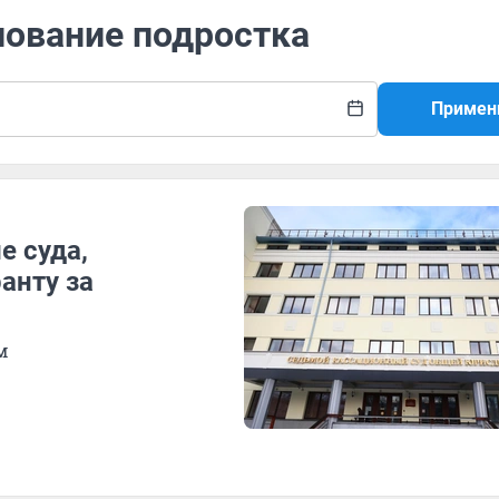
лование подростка
Примен
е суда,
анту за
м