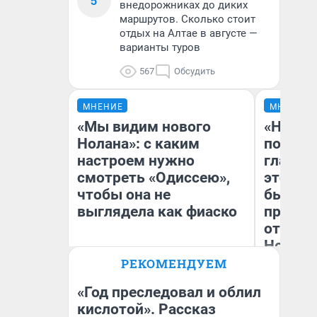
5
внедорожниках до диких
маршрутов. Сколько стоит
отдых на Алтае в августе —
варианты туров
567
Обсудить
МНЕНИЕ
МНЕНИЕ
«Мы видим нового
«Никог
Нолана»: с каким
победи
настроем нужно
главны
смотреть «Одиссею»,
этого г
чтобы она не
бьет р
выглядела как фиаско
прокат
отзыв 
Нолана
РЕКОМЕНДУЕМ
Ст
Надежда Губарь
Эк
«Год преследовал и облил
кислотой». Рассказ