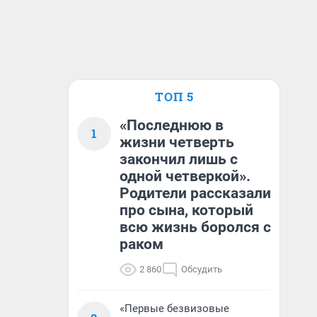
ТОП 5
«Последнюю в
1
жизни четверть
закончил лишь с
одной четверкой».
Родители рассказали
про сына, который
всю жизнь боролся с
раком
2 860
Обсудить
«Первые безвизовые