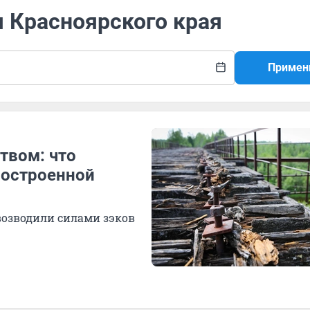
я Красноярского края
Примен
твом: что
построенной
озводили силами зэков