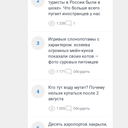
2
туристы в России были в
шоке». Что больше всего
пугает иностранцев у нас
1 238
1
Игривые слонопотамы с
3
характером: хозяева
огромных мейн-кунов
показали своих котов —
фото суровых питомцев
1 171
Обсудить
Кто тут воду мутит? Почему
4
нельзя купаться после 2
августа
1 055
Обсудить
Десять аэропортов закрыли,