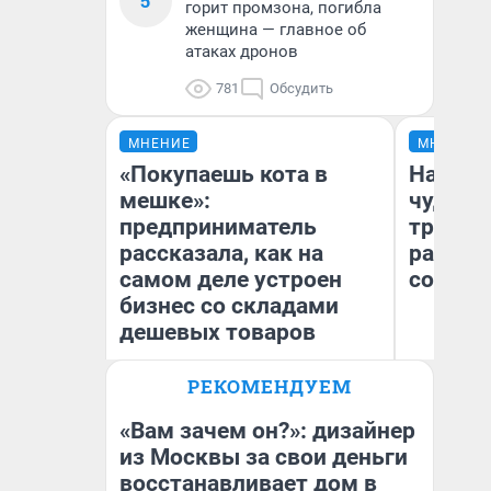
5
горит промзона, погибла
женщина — главное об
атаках дронов
781
Обсудить
МНЕНИЕ
МНЕНИЕ
«Покупаешь кота в
Наслед
мешке»:
чудом 
предприниматель
трансп
рассказала, как на
разнес
самом деле устроен
советс
бизнес со складами
дешевых товаров
Ол
РЕКОМЕНДУЕМ
Наталья Шорохова
Бл
Открыла кофейную точку на
вл
деньги соцразвития
би
«Вам зачем он?»: дизайнер
из Москвы за свои деньги
восстанавливает дом в