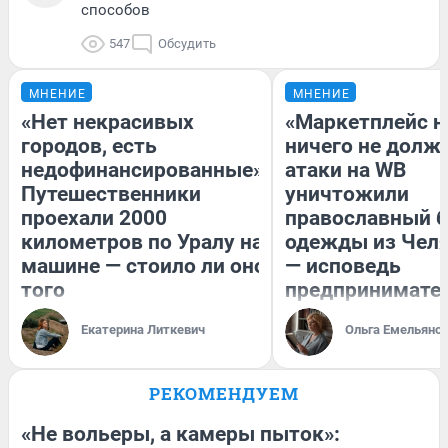
способов
547
Обсудить
МНЕНИЕ
МНЕНИЕ
«Нет некрасивых
«Маркетплейс 
городов, есть
ничего не долже
недофинансированные».
атаки на WB
Путешественники
уничтожили
проехали 2000
православный 
километров по Уралу на
одежды из Чел
машине — стоило ли оно
— исповедь
того
предпринимате
Екатерина Литкевич
Ольга Емельяно
РЕКОМЕНДУЕМ
«Не вольеры, а камеры пыток»: