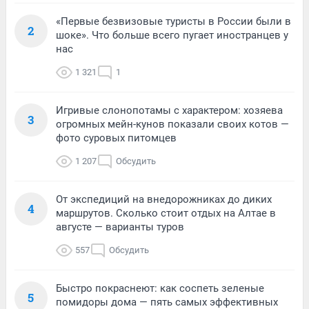
«Первые безвизовые туристы в России были в
2
шоке». Что больше всего пугает иностранцев у
нас
1 321
1
Игривые слонопотамы с характером: хозяева
3
огромных мейн-кунов показали своих котов —
фото суровых питомцев
1 207
Обсудить
От экспедиций на внедорожниках до диких
4
маршрутов. Сколько стоит отдых на Алтае в
августе — варианты туров
557
Обсудить
Быстро покраснеют: как соспеть зеленые
5
помидоры дома — пять самых эффективных