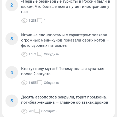
«Первые безвизовые туристы в России были в
2
шоке». Что больше всего пугает иностранцев у
нас
1 238
1
Игривые слонопотамы с характером: хозяева
3
огромных мейн-кунов показали своих котов —
фото суровых питомцев
1 171
Обсудить
Кто тут воду мутит? Почему нельзя купаться
4
после 2 августа
1 055
Обсудить
Десять аэропортов закрыли, горит промзона,
5
погибла женщина — главное об атаках дронов
781
Обсудить