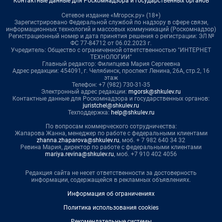
Контактные данные для Роскомнадзора и государственных органов
Сетевое издание «Мгорск.ру» (18+)
Зарегистрировано Федеральной службой по надзору в сфере связи,
информационных технологий и массовых коммуникаций (Роскомнадзор)
Регистрационный номер и дата принятия решения о регистрации: ЭЛ №
ФС 77-84712 от 06.02.2023 г.
Учредитель: Общество с ограниченной ответственностью "ИНТЕРНЕТ
ТЕХНОЛОГИИ"
Главный редактор: Филипцева Мария Сергеевна
Адрес редакции: 454091, г. Челябинск, проспект Ленина, 26А, стр.2, 16
этаж
Телефон: +7 (982) 730-31-35
Электронный адрес редакции:
mgorsk@shkulev.ru
Контактные данные для Роскомнадзора и государственных органов:
juristchel@shkulev.ru
Техподдержка:
help@shkulev.ru
По вопросам коммерческого сотрудничества:
Жапарова Жанна, менеджер по работе с федеральными клиентами
zhanna.zhaparova@shkulev.ru
, моб. + 7 982 640 34 32
Ревина Мария, директор по работе с федеральными клиентами
mariya.revina@shkulev.ru
, моб. +7 910 402 4056
Редакция сайта не несет ответственности за достоверность
информации, содержащейся в рекламных объявлениях.
Информация об ограничениях
Политика использования cookies
Рекомендательные системы