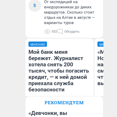
От экспедиций на
5
внедорожниках до диких
маршрутов. Сколько стоит
отдых на Алтае в августе —
варианты туров
553
Обсудить
МНЕНИЕ
МНЕНИЕ
Мой банк меня
«Мы ви
бережет. Журналист
Нолана
хотела снять 200
настро
тысяч, чтобы погасить
смотре
кредит, — к ней домой
чтобы 
приехала служба
выгляд
безопасности
РЕКОМЕНДУЕМ
Ксения Владимирская
На
Автор мнения
«Девчонки, вы