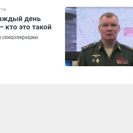
СТИ
аждый день
— кто это такой
о спецоперацию