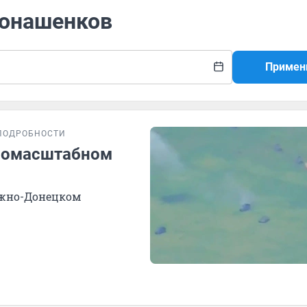
Конашенков
Примен
ПОДРОБНОСТИ
номасштабном
Южно-Донецком