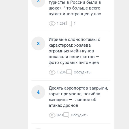
2
туристы в России были в
шоке». Что больше всего
пугает иностранцев у нас
1 293
1
Игривые слонопотамы с
3
характером: хозяева
огромных мейн-кунов
показали своих котов —
фото суровых питомцев
1 204
Обсудить
Десять аэропортов закрыли,
4
горит промзона, погибла
женщина — главное об
атаках дронов
820
Обсудить