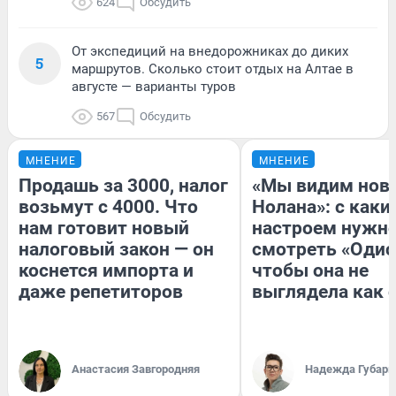
624
Обсудить
От экспедиций на внедорожниках до диких
5
маршрутов. Сколько стоит отдых на Алтае в
августе — варианты туров
567
Обсудить
МНЕНИЕ
МНЕНИЕ
Продашь за 3000, налог
«Мы видим нов
возьмут с 4000. Что
Нолана»: с каки
нам готовит новый
настроем нужн
налоговый закон — он
смотреть «Одис
коснется импорта и
чтобы она не
даже репетиторов
выглядела как 
Анастасия Завгородняя
Надежда Губарь