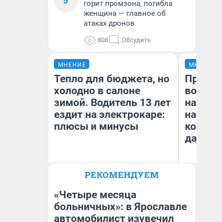
5
горит промзона, погибла
женщина — главное об
атаках дронов
808
Обсудить
МНЕНИЕ
МНЕНИЕ
Тепло для бюджета, но
Продаш
холодно в салоне
возьмут
зимой. Водитель 13 лет
нам го
ездит на электрокаре:
налого
плюсы и минусы
коснет
даже р
РЕКОМЕНДУЕМ
Денис Дедюхин
Ан
«Четыре месяца
больничных»: в Ярославле
автомобилист изувечил