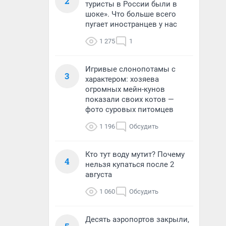
2
туристы в России были в
шоке». Что больше всего
пугает иностранцев у нас
1 275
1
Игривые слонопотамы с
3
характером: хозяева
огромных мейн-кунов
показали своих котов —
фото суровых питомцев
1 196
Обсудить
Кто тут воду мутит? Почему
4
нельзя купаться после 2
августа
1 060
Обсудить
Десять аэропортов закрыли,