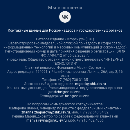
Мы в соцсетях
Контактные данные для Роскомнадзора и государственных органов
Сетевое издание «Мгорск.ру» (18+)
Зарегистрировано Федеральной службой по надзору в сфере связи,
информационных технологий и массовых коммуникаций (Роскомнадзор)
Регистрационный номер и дата принятия решения о регистрации: ЭЛ №
ФС 77-84712 от 06.02.2023 г.
Учредитель: Общество с ограниченной ответственностью "ИНТЕРНЕТ
ТЕХНОЛОГИИ"
Главный редактор: Филипцева Мария Сергеевна
Адрес редакции: 454091, г. Челябинск, проспект Ленина, 26А, стр.2, 16
этаж
Телефон: +7 (982) 730-31-35
Электронный адрес редакции:
mgorsk@shkulev.ru
Контактные данные для Роскомнадзора и государственных органов:
juristchel@shkulev.ru
Техподдержка:
help@shkulev.ru
По вопросам коммерческого сотрудничества:
Жапарова Жанна, менеджер по работе с федеральными клиентами
zhanna.zhaparova@shkulev.ru
, моб. + 7 982 640 34 32
Ревина Мария, директор по работе с федеральными клиентами
mariya.revina@shkulev.ru
, моб. +7 910 402 4056