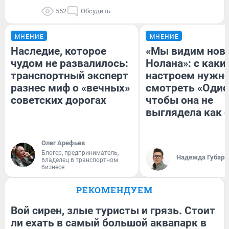
552
Обсудить
МНЕНИЕ
МНЕНИЕ
Наследие, которое
«Мы видим нов
чудом не развалилось:
Нолана»: с каки
транспортный эксперт
настроем нужн
разнес миф о «вечных»
смотреть «Одис
советских дорогах
чтобы она не
выглядела как 
Олег Арефьев
Блогер, предприниматель,
Надежда Губарь
владелец в транспортном
бизнесе
РЕКОМЕНДУЕМ
Вой сирен, злые туристы и грязь. Стоит
ли ехать в самый большой аквапарк в