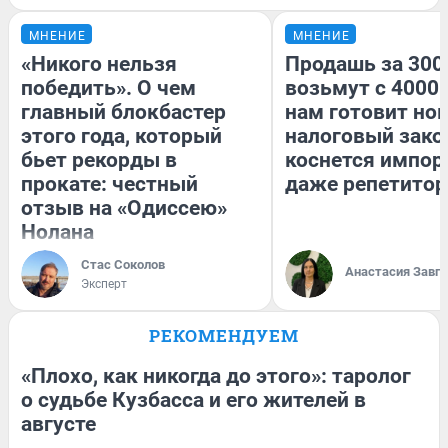
МНЕНИЕ
МНЕНИЕ
«Никого нельзя
Продашь за 3000
победить». О чем
возьмут с 4000.
главный блокбастер
нам готовит но
этого года, который
налоговый зако
бьет рекорды в
коснется импор
прокате: честный
даже репетитор
отзыв на «Одиссею»
Нолана
Стас Соколов
Анастасия Завг
Эксперт
РЕКОМЕНДУЕМ
«Плохо, как никогда до этого»: таролог
о судьбе Кузбасса и его жителей в
августе