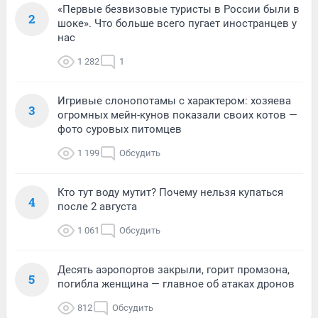
«Первые безвизовые туристы в России были в
2
шоке». Что больше всего пугает иностранцев у
нас
1 282
1
Игривые слонопотамы с характером: хозяева
3
огромных мейн-кунов показали своих котов —
фото суровых питомцев
1 199
Обсудить
Кто тут воду мутит? Почему нельзя купаться
4
после 2 августа
1 061
Обсудить
Десять аэропортов закрыли, горит промзона,
5
погибла женщина — главное об атаках дронов
812
Обсудить