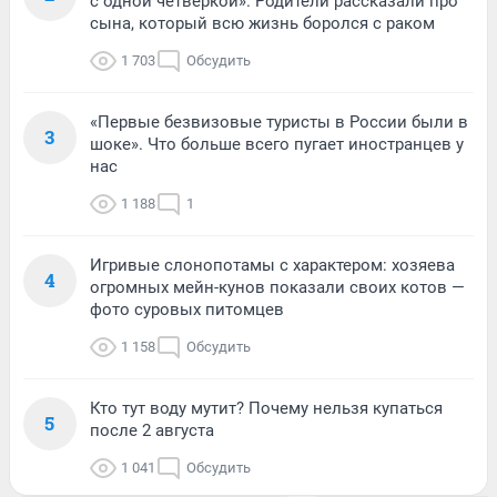
с одной четверкой». Родители рассказали про
сына, который всю жизнь боролся с раком
1 703
Обсудить
«Первые безвизовые туристы в России были в
3
шоке». Что больше всего пугает иностранцев у
нас
1 188
1
Игривые слонопотамы с характером: хозяева
4
огромных мейн-кунов показали своих котов —
фото суровых питомцев
1 158
Обсудить
Кто тут воду мутит? Почему нельзя купаться
5
после 2 августа
1 041
Обсудить