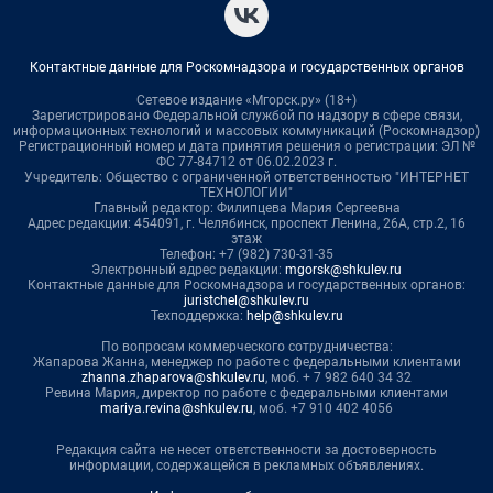
Контактные данные для Роскомнадзора и государственных органов
Сетевое издание «Мгорск.ру» (18+)
Зарегистрировано Федеральной службой по надзору в сфере связи,
информационных технологий и массовых коммуникаций (Роскомнадзор)
Регистрационный номер и дата принятия решения о регистрации: ЭЛ №
ФС 77-84712 от 06.02.2023 г.
Учредитель: Общество с ограниченной ответственностью "ИНТЕРНЕТ
ТЕХНОЛОГИИ"
Главный редактор: Филипцева Мария Сергеевна
Адрес редакции: 454091, г. Челябинск, проспект Ленина, 26А, стр.2, 16
этаж
Телефон: +7 (982) 730-31-35
Электронный адрес редакции:
mgorsk@shkulev.ru
Контактные данные для Роскомнадзора и государственных органов:
juristchel@shkulev.ru
Техподдержка:
help@shkulev.ru
По вопросам коммерческого сотрудничества:
Жапарова Жанна, менеджер по работе с федеральными клиентами
zhanna.zhaparova@shkulev.ru
, моб. + 7 982 640 34 32
Ревина Мария, директор по работе с федеральными клиентами
mariya.revina@shkulev.ru
, моб. +7 910 402 4056
Редакция сайта не несет ответственности за достоверность
информации, содержащейся в рекламных объявлениях.