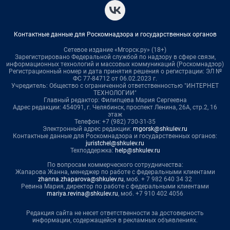
Контактные данные для Роскомнадзора и государственных органов
Сетевое издание «Мгорск.ру» (18+)
Зарегистрировано Федеральной службой по надзору в сфере связи,
информационных технологий и массовых коммуникаций (Роскомнадзор)
Регистрационный номер и дата принятия решения о регистрации: ЭЛ №
ФС 77-84712 от 06.02.2023 г.
Учредитель: Общество с ограниченной ответственностью "ИНТЕРНЕТ
ТЕХНОЛОГИИ"
Главный редактор: Филипцева Мария Сергеевна
Адрес редакции: 454091, г. Челябинск, проспект Ленина, 26А, стр.2, 16
этаж
Телефон: +7 (982) 730-31-35
Электронный адрес редакции:
mgorsk@shkulev.ru
Контактные данные для Роскомнадзора и государственных органов:
juristchel@shkulev.ru
Техподдержка:
help@shkulev.ru
По вопросам коммерческого сотрудничества:
Жапарова Жанна, менеджер по работе с федеральными клиентами
zhanna.zhaparova@shkulev.ru
, моб. + 7 982 640 34 32
Ревина Мария, директор по работе с федеральными клиентами
mariya.revina@shkulev.ru
, моб. +7 910 402 4056
Редакция сайта не несет ответственности за достоверность
информации, содержащейся в рекламных объявлениях.