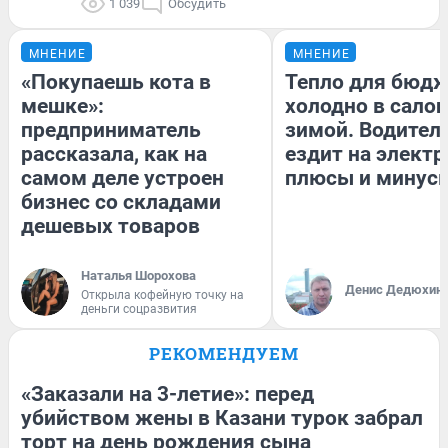
1 039
Обсудить
МНЕНИЕ
МНЕНИЕ
«Покупаешь кота в
Тепло для бюдж
мешке»:
холодно в сало
предприниматель
зимой. Водитель
рассказала, как на
ездит на электр
самом деле устроен
плюсы и минус
бизнес со складами
дешевых товаров
Наталья Шорохова
Денис Дедюхин
Открыла кофейную точку на
деньги соцразвития
РЕКОМЕНДУЕМ
«Заказали на 3-летие»: перед
убийством жены в Казани турок забрал
торт на день рождения сына