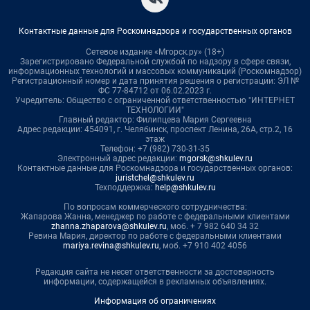
Контактные данные для Роскомнадзора и государственных органов
Сетевое издание «Мгорск.ру» (18+)
Зарегистрировано Федеральной службой по надзору в сфере связи,
информационных технологий и массовых коммуникаций (Роскомнадзор)
Регистрационный номер и дата принятия решения о регистрации: ЭЛ №
ФС 77-84712 от 06.02.2023 г.
Учредитель: Общество с ограниченной ответственностью "ИНТЕРНЕТ
ТЕХНОЛОГИИ"
Главный редактор: Филипцева Мария Сергеевна
Адрес редакции: 454091, г. Челябинск, проспект Ленина, 26А, стр.2, 16
этаж
Телефон: +7 (982) 730-31-35
Электронный адрес редакции:
mgorsk@shkulev.ru
Контактные данные для Роскомнадзора и государственных органов:
juristchel@shkulev.ru
Техподдержка:
help@shkulev.ru
По вопросам коммерческого сотрудничества:
Жапарова Жанна, менеджер по работе с федеральными клиентами
zhanna.zhaparova@shkulev.ru
, моб. + 7 982 640 34 32
Ревина Мария, директор по работе с федеральными клиентами
mariya.revina@shkulev.ru
, моб. +7 910 402 4056
Редакция сайта не несет ответственности за достоверность
информации, содержащейся в рекламных объявлениях.
Информация об ограничениях