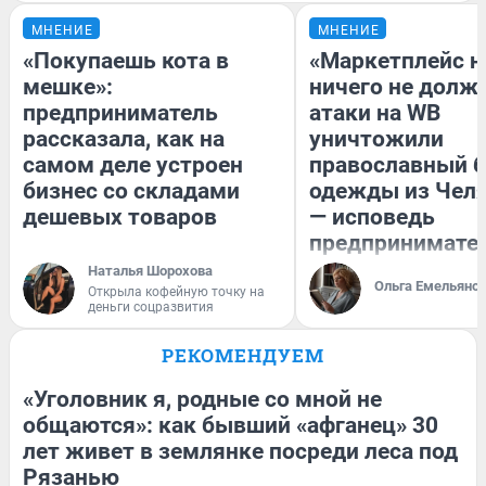
МНЕНИЕ
МНЕНИЕ
«Покупаешь кота в
«Маркетплейс 
мешке»:
ничего не долже
предприниматель
атаки на WB
рассказала, как на
уничтожили
самом деле устроен
православный 
бизнес со складами
одежды из Чел
дешевых товаров
— исповедь
предпринимате
Наталья Шорохова
Ольга Емельяно
Открыла кофейную точку на
деньги соцразвития
РЕКОМЕНДУЕМ
«Уголовник я, родные со мной не
общаются»: как бывший «афганец» 30
лет живет в землянке посреди леса под
Рязанью