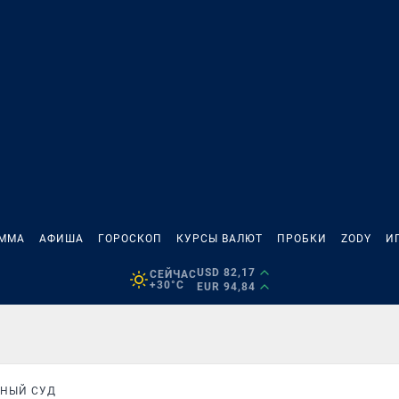
АММА
АФИША
ГОРОСКОП
КУРСЫ ВАЛЮТ
ПРОБКИ
ZODY
И
USD 82,17
СЕЙЧАС
+30°C
EUR 94,84
ННЫЙ СУД