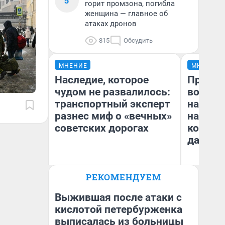
5
горит промзона, погибла
женщина — главное об
атаках дронов
815
Обсудить
МНЕНИЕ
МНЕНИЕ
Наследие, которое
Продаш
чудом не развалилось:
возьмут
транспортный эксперт
нам го
разнес миф о «вечных»
налого
советских дорогах
коснет
даже р
Олег Арефьев
РЕКОМЕНДУЕМ
Блогер, предприниматель,
Ан
владелец в транспортном
бизнесе
Выжившая после атаки с
кислотой петербурженка
выписалась из больницы