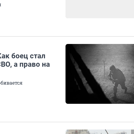
н
Как боец стал
ВО, а право на
обивается