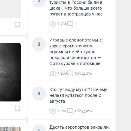
2
туристы в России были в
шоке». Что больше всего
пугает иностранцев у нас
1 286
1
Игривые слонопотамы с
3
характером: хозяева
огромных мейн-кунов
показали своих котов —
фото суровых питомцев
1 203
Обсудить
Кто тут воду мутит? Почему
4
нельзя купаться после 2
августа
1 061
Обсудить
Десять аэропортов закрыли,