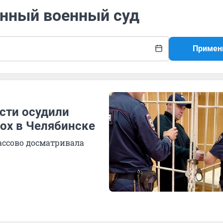
онный военный суд
Примен
асти осудили
ох в Челябинске
ассово досматривала