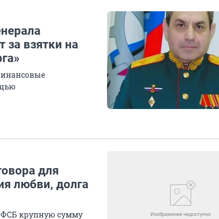
енерала
 за взятки на
рга»
финансовые
ощью
говора для
я любви, долга
у ФСБ крупную сумму