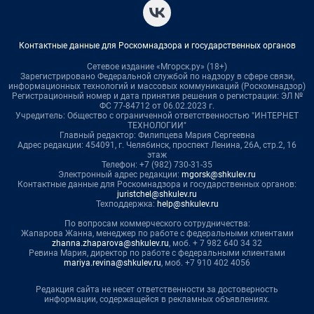
Контактные данные для Роскомнадзора и государственных органов
Сетевое издание «Мгорск.ру» (18+)
Зарегистрировано Федеральной службой по надзору в сфере связи,
информационных технологий и массовых коммуникаций (Роскомнадзор)
Регистрационный номер и дата принятия решения о регистрации: ЭЛ №
ФС 77-84712 от 06.02.2023 г.
Учредитель: Общество с ограниченной ответственностью "ИНТЕРНЕТ
ТЕХНОЛОГИИ"
Главный редактор: Филипцева Мария Сергеевна
Адрес редакции: 454091, г. Челябинск, проспект Ленина, 26А, стр.2, 16
этаж
Телефон: +7 (982) 730-31-35
Электронный адрес редакции:
mgorsk@shkulev.ru
Контактные данные для Роскомнадзора и государственных органов:
juristchel@shkulev.ru
Техподдержка:
help@shkulev.ru
По вопросам коммерческого сотрудничества:
Жапарова Жанна, менеджер по работе с федеральными клиентами
zhanna.zhaparova@shkulev.ru
, моб. + 7 982 640 34 32
Ревина Мария, директор по работе с федеральными клиентами
mariya.revina@shkulev.ru
, моб. +7 910 402 4056
Редакция сайта не несет ответственности за достоверность
информации, содержащейся в рекламных объявлениях.