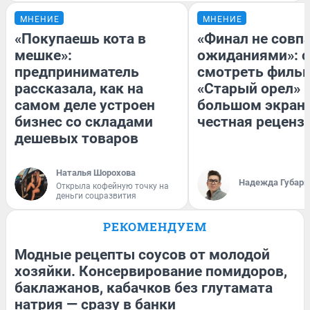
МНЕНИЕ
МНЕНИЕ
«Покупаешь кота в
«Финал не совпа
мешке»:
ожиданиями»: с
предприниматель
смотреть филь
рассказала, как на
«Старый орел» 
самом деле устроен
большом экран
бизнес со складами
честная реценз
дешевых товаров
Наталья Шорохова
Надежда Губарь
Открыла кофейную точку на
деньги соцразвития
РЕКОМЕНДУЕМ
Модные рецепты соусов от молодой
хозяйки. Консервирование помидоров,
баклажанов, кабачков без глутамата
натрия — сразу в банки