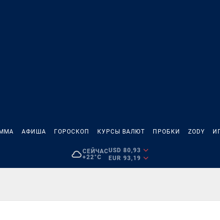
АММА
АФИША
ГОРОСКОП
КУРСЫ ВАЛЮТ
ПРОБКИ
ZODY
И
USD 80,93
СЕЙЧАС
+22°C
EUR 93,19