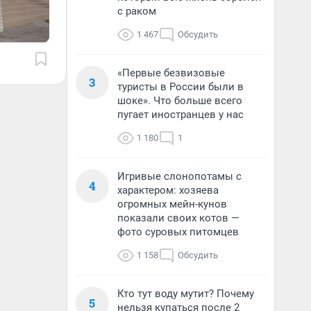
с раком
1 467
Обсудить
«Первые безвизовые
3
туристы в России были в
шоке». Что больше всего
пугает иностранцев у нас
1 180
1
Игривые слонопотамы с
4
характером: хозяева
огромных мейн-кунов
показали своих котов —
фото суровых питомцев
1 158
Обсудить
Кто тут воду мутит? Почему
5
нельзя купаться после 2