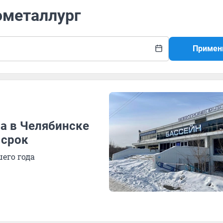
ометаллург
Примен
я
а в Челябинске
 срок
его года