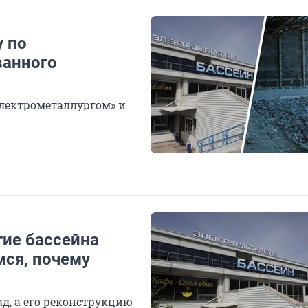
у по
ванного
Электрометаллургом» и
ие бассейна
мся, почему
д, а его реконструкцию