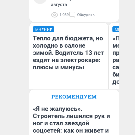
августа
1 039
Обсудить
МНЕНИЕ
МНЕНИЕ
Тепло для бюджета, но
«Покуп
холодно в салоне
мешке»
зимой. Водитель 13 лет
предпр
ездит на электрокаре:
рассказ
плюсы и минусы
самом 
бизнес
дешевы
РЕКОМЕНДУЕМ
На
Денис Дедюхин
От
де
«Я не жалуюсь».
Строитель лишился рук и
ног и стал звездой
соцсетей: как он живет и