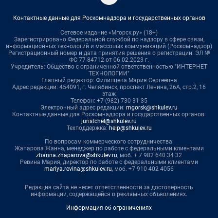
Контактные данные для Роскомнадзора и государственных органов
Сетевое издание «Мгорск.ру» (18+)
Зарегистрировано Федеральной службой по надзору в сфере связи,
информационных технологий и массовых коммуникаций (Роскомнадзор)
Регистрационный номер и дата принятия решения о регистрации: ЭЛ №
ФС 77-84712 от 06.02.2023 г.
Учредитель: Общество с ограниченной ответственностью "ИНТЕРНЕТ
ТЕХНОЛОГИИ"
Главный редактор: Филипцева Мария Сергеевна
Адрес редакции: 454091, г. Челябинск, проспект Ленина, 26А, стр.2, 16
этаж
Телефон: +7 (982) 730-31-35
Электронный адрес редакции:
mgorsk@shkulev.ru
Контактные данные для Роскомнадзора и государственных органов:
juristchel@shkulev.ru
Техподдержка:
help@shkulev.ru
По вопросам коммерческого сотрудничества:
Жапарова Жанна, менеджер по работе с федеральными клиентами
zhanna.zhaparova@shkulev.ru
, моб. + 7 982 640 34 32
Ревина Мария, директор по работе с федеральными клиентами
mariya.revina@shkulev.ru
, моб. +7 910 402 4056
Редакция сайта не несет ответственности за достоверность
информации, содержащейся в рекламных объявлениях.
Информация об ограничениях