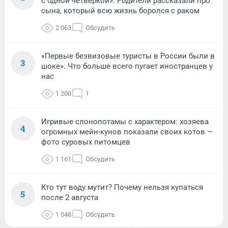
с одной четверкой». Родители рассказали про
сына, который всю жизнь боролся с раком
2 063
Обсудить
«Первые безвизовые туристы в России были в
3
шоке». Что больше всего пугает иностранцев у
нас
1 200
1
Игривые слонопотамы с характером: хозяева
4
огромных мейн-кунов показали своих котов —
фото суровых питомцев
1 161
Обсудить
Кто тут воду мутит? Почему нельзя купаться
5
после 2 августа
1 048
Обсудить