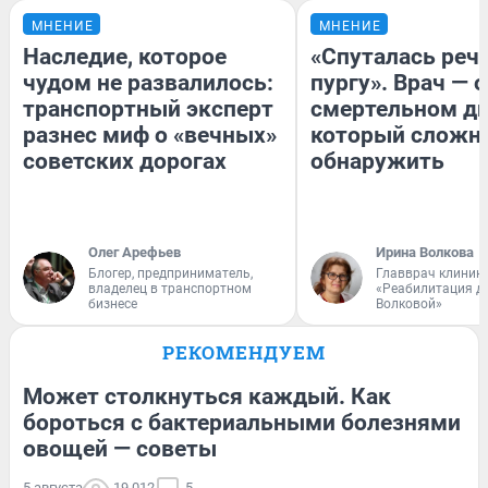
МНЕНИЕ
МНЕНИЕ
Наследие, которое
«Спуталась речь
чудом не развалилось:
пургу». Врач — о
транспортный эксперт
смертельном ди
разнес миф о «вечных»
который сложн
советских дорогах
обнаружить
Олег Арефьев
Ирина Волкова
Блогер, предприниматель,
Главврач клиник
владелец в транспортном
«Реабилитация д
бизнесе
Волковой»
РЕКОМЕНДУЕМ
Может столкнуться каждый. Как
бороться с бактериальными болезнями
овощей — советы
5 августа
19 012
5