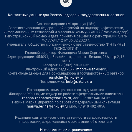
Контактные данные для Роскомнадзора и государственных органов
Сетевое издание «Мгорск.ру» (18+)
Зарегистрировано Федеральной службой по надзору в сфере связи,
информационных технологий и массовых коммуникаций (Роскомнадзор)
Регистрационный номер и дата принятия решения о регистрации: ЭЛ №
ФС 77-84712 от 06.02.2023 г.
Учредитель: Общество с ограниченной ответственностью "ИНТЕРНЕТ
ТЕХНОЛОГИИ"
Главный редактор: Филипцева Мария Сергеевна
Адрес редакции: 454091, г. Челябинск, проспект Ленина, 26А, стр.2, 16
этаж
Телефон: +7 (982) 730-31-35
Электронный адрес редакции:
mgorsk@shkulev.ru
Контактные данные для Роскомнадзора и государственных органов:
juristchel@shkulev.ru
Техподдержка:
help@shkulev.ru
По вопросам коммерческого сотрудничества:
Жапарова Жанна, менеджер по работе с федеральными клиентами
zhanna.zhaparova@shkulev.ru
, моб. + 7 982 640 34 32
Ревина Мария, директор по работе с федеральными клиентами
mariya.revina@shkulev.ru
, моб. +7 910 402 4056
Редакция сайта не несет ответственности за достоверность
информации, содержащейся в рекламных объявлениях.
Информация об ограничениях