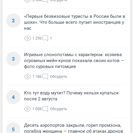
«Первые безвизовые туристы в России были в
2
шоке». Что больше всего пугает иностранцев у
нас
1 256
1
Игривые слонопотамы с характером: хозяева
3
огромных мейн-кунов показали своих котов —
фото суровых питомцев
1 186
Обсудить
Кто тут воду мутит? Почему нельзя купаться
4
после 2 августа
1 058
Обсудить
Десять аэропортов закрыли, горит промзона,
5
погибла женщина — главное об атаках дронов