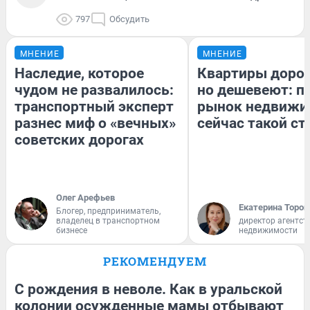
797
Обсудить
МНЕНИЕ
МНЕНИЕ
Наследие, которое
Квартиры доро
чудом не развалилось:
но дешевеют: п
транспортный эксперт
рынок недвижи
разнес миф о «вечных»
сейчас такой с
советских дорогах
Олег Арефьев
Екатерина Тороп
Блогер, предприниматель,
владелец в транспортном
директор агентст
бизнесе
недвижимости
РЕКОМЕНДУЕМ
С рождения в неволе. Как в уральской
колонии осужденные мамы отбывают