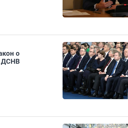
акон о
в ДСНВ