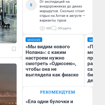
От экспедиций на
5
внедорожниках до диких
маршрутов. Сколько стоит
отдых на Алтае в августе —
варианты туров
552
Обсудить
МНЕНИЕ
МНЕНИЕ
«Мы видим нового
«Покуп
Нолана»: с каким
мешке»
настроем нужно
предпр
смотреть «Одиссею»,
рассказ
чтобы она не
самом 
выглядела как фиаско
бизнес
дешевы
РЕКОМЕНДУЕМ
На
Надежда Губарь
От
де
«Ела одни булочки и