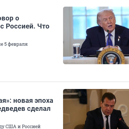
овор о
с Россией. Что
е 5 февраля
я»: новая эпоха
едведев сделал
ду США и Россией