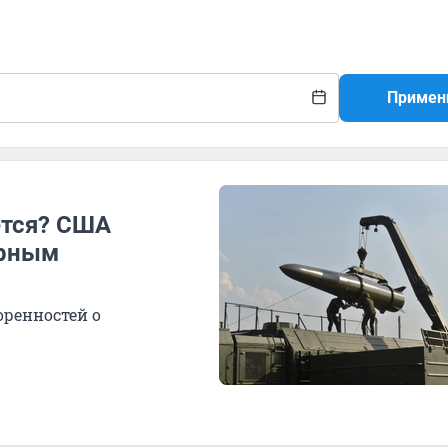
Примен
ется? США
ерным
оренностей о