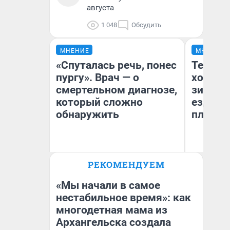
августа
1 048
Обсудить
МНЕНИЕ
МНЕНИЕ
«Спуталась речь, понес
Тепло 
пургу». Врач — о
холодн
смертельном диагнозе,
зимой.
который сложно
ездит н
обнаружить
плюсы 
Ирина Волкова
РЕКОМЕНДУЕМ
Главврач клиники
Д
«Реабилитация доктора
Волковой»
«Мы начали в самое
нестабильное время»: как
многодетная мама из
Архангельска создала