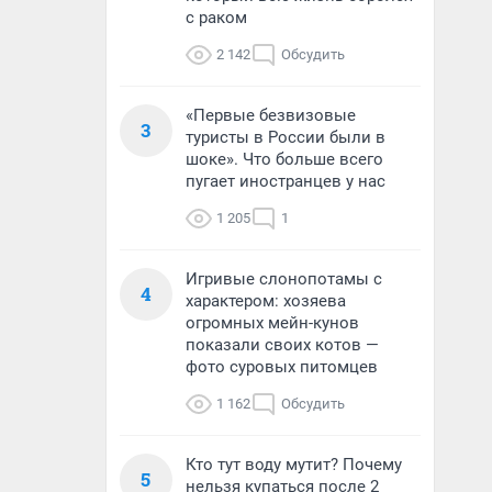
с раком
2 142
Обсудить
«Первые безвизовые
3
туристы в России были в
шоке». Что больше всего
пугает иностранцев у нас
1 205
1
Игривые слонопотамы с
4
характером: хозяева
огромных мейн-кунов
показали своих котов —
фото суровых питомцев
1 162
Обсудить
Кто тут воду мутит? Почему
5
нельзя купаться после 2