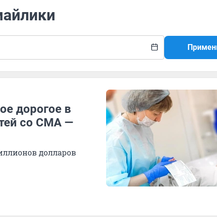
майлики
Примен
ое дорогое в
тей со СМА —
миллионов долларов