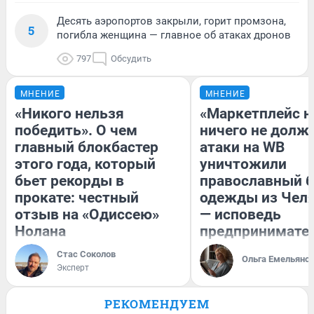
Десять аэропортов закрыли, горит промзона,
5
погибла женщина — главное об атаках дронов
797
Обсудить
МНЕНИЕ
МНЕНИЕ
«Никого нельзя
«Маркетплейс 
победить». О чем
ничего не долже
главный блокбастер
атаки на WB
этого года, который
уничтожили
бьет рекорды в
православный 
прокате: честный
одежды из Чел
отзыв на «Одиссею»
— исповедь
Нолана
предпринимате
Стас Соколов
Ольга Емельяно
Эксперт
РЕКОМЕНДУЕМ