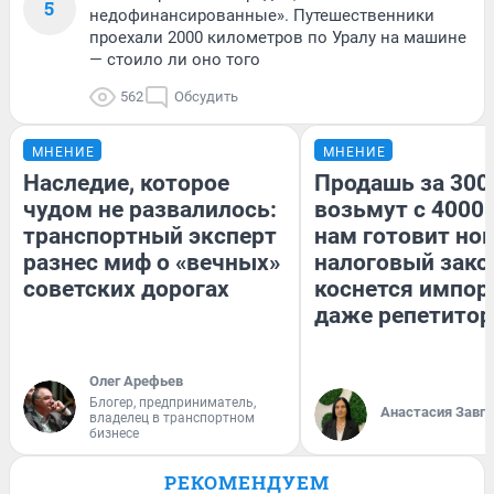
5
недофинансированные». Путешественники
проехали 2000 километров по Уралу на машине
— стоило ли оно того
562
Обсудить
МНЕНИЕ
МНЕНИЕ
Наследие, которое
Продашь за 3000
чудом не развалилось:
возьмут с 4000.
транспортный эксперт
нам готовит но
разнес миф о «вечных»
налоговый зако
советских дорогах
коснется импор
даже репетитор
Олег Арефьев
Блогер, предприниматель,
Анастасия Завг
владелец в транспортном
бизнесе
РЕКОМЕНДУЕМ