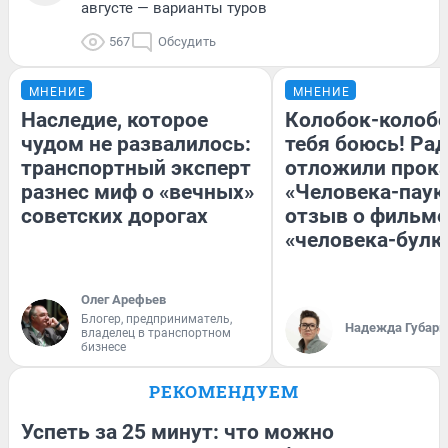
августе — варианты туров
567
Обсудить
МНЕНИЕ
МНЕНИЕ
Наследие, которое
Колобок-колобо
чудом не развалилось:
тебя боюсь! Рад
транспортный эксперт
отложили прок
разнес миф о «вечных»
«Человека-паук
советских дорогах
отзыв о фильме
«человека-булк
Олег Арефьев
Блогер, предприниматель,
Надежда Губарь
владелец в транспортном
бизнесе
РЕКОМЕНДУЕМ
Успеть за 25 минут: что можно