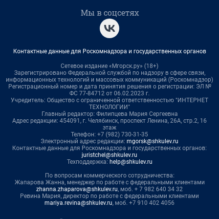
Мы в соцсетях
Контактные данные для Роскомнадзора и государственных органов
Сетевое издание «Мгорск.ру» (18+)
Зарегистрировано Федеральной службой по надзору в сфере связи,
информационных технологий и массовых коммуникаций (Роскомнадзор)
Регистрационный номер и дата принятия решения о регистрации: ЭЛ №
ФС 77-84712 от 06.02.2023 г.
Учредитель: Общество с ограниченной ответственностью "ИНТЕРНЕТ
ТЕХНОЛОГИИ"
Главный редактор: Филипцева Мария Сергеевна
Адрес редакции: 454091, г. Челябинск, проспект Ленина, 26А, стр.2, 16
этаж
Телефон: +7 (982) 730-31-35
Электронный адрес редакции:
mgorsk@shkulev.ru
Контактные данные для Роскомнадзора и государственных органов:
juristchel@shkulev.ru
Техподдержка:
help@shkulev.ru
По вопросам коммерческого сотрудничества:
Жапарова Жанна, менеджер по работе с федеральными клиентами
zhanna.zhaparova@shkulev.ru
, моб. + 7 982 640 34 32
Ревина Мария, директор по работе с федеральными клиентами
mariya.revina@shkulev.ru
, моб. +7 910 402 4056