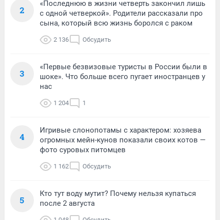
«Последнюю в жизни четверть закончил лишь
2
с одной четверкой». Родители рассказали про
сына, который всю жизнь боролся с раком
2 136
Обсудить
«Первые безвизовые туристы в России были в
3
шоке». Что больше всего пугает иностранцев у
нас
1 204
1
Игривые слонопотамы с характером: хозяева
4
огромных мейн-кунов показали своих котов —
фото суровых питомцев
1 162
Обсудить
Кто тут воду мутит? Почему нельзя купаться
5
после 2 августа
1 048
Обсудить