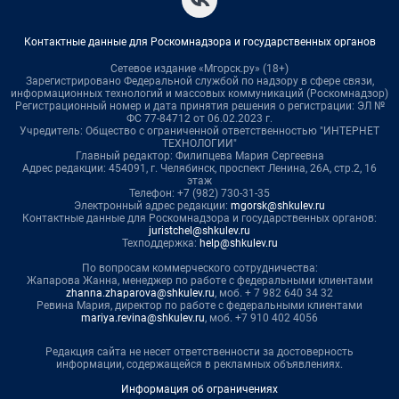
Контактные данные для Роскомнадзора и государственных органов
Сетевое издание «Мгорск.ру» (18+)
Зарегистрировано Федеральной службой по надзору в сфере связи,
информационных технологий и массовых коммуникаций (Роскомнадзор)
Регистрационный номер и дата принятия решения о регистрации: ЭЛ №
ФС 77-84712 от 06.02.2023 г.
Учредитель: Общество с ограниченной ответственностью "ИНТЕРНЕТ
ТЕХНОЛОГИИ"
Главный редактор: Филипцева Мария Сергеевна
Адрес редакции: 454091, г. Челябинск, проспект Ленина, 26А, стр.2, 16
этаж
Телефон: +7 (982) 730-31-35
Электронный адрес редакции:
mgorsk@shkulev.ru
Контактные данные для Роскомнадзора и государственных органов:
juristchel@shkulev.ru
Техподдержка:
help@shkulev.ru
По вопросам коммерческого сотрудничества:
Жапарова Жанна, менеджер по работе с федеральными клиентами
zhanna.zhaparova@shkulev.ru
, моб. + 7 982 640 34 32
Ревина Мария, директор по работе с федеральными клиентами
mariya.revina@shkulev.ru
, моб. +7 910 402 4056
Редакция сайта не несет ответственности за достоверность
информации, содержащейся в рекламных объявлениях.
Информация об ограничениях