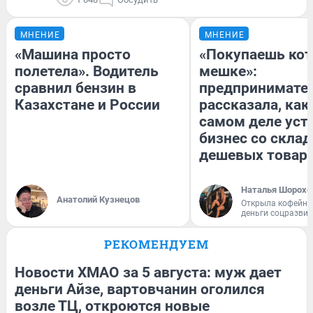
МНЕНИЕ
МНЕНИЕ
«Машина просто
«Покупаешь кот
полетела». Водитель
мешке»:
сравнил бензин в
предпринимате
Казахстане и России
рассказала, как
самом деле уст
бизнес со скла
дешевых товар
Наталья Шорохо
Анатолий Кузнецов
Открыла кофейну
деньги соцразви
РЕКОМЕНДУЕМ
Новости ХМАО за 5 августа: муж дает
деньги Айзе, вартовчанин оголился
возле ТЦ, откроются новые