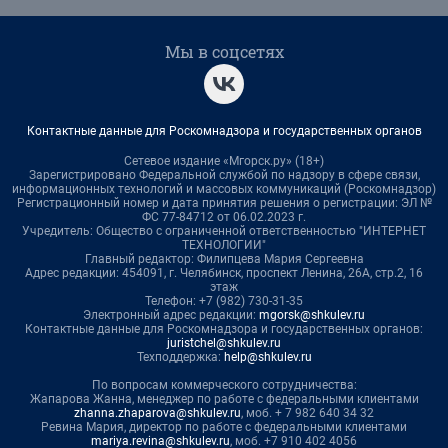
Мы в соцсетях
Контактные данные для Роскомнадзора и государственных органов
Сетевое издание «Мгорск.ру» (18+)
Зарегистрировано Федеральной службой по надзору в сфере связи,
информационных технологий и массовых коммуникаций (Роскомнадзор)
Регистрационный номер и дата принятия решения о регистрации: ЭЛ №
ФС 77-84712 от 06.02.2023 г.
Учредитель: Общество с ограниченной ответственностью "ИНТЕРНЕТ
ТЕХНОЛОГИИ"
Главный редактор: Филипцева Мария Сергеевна
Адрес редакции: 454091, г. Челябинск, проспект Ленина, 26А, стр.2, 16
этаж
Телефон: +7 (982) 730-31-35
Электронный адрес редакции:
mgorsk@shkulev.ru
Контактные данные для Роскомнадзора и государственных органов:
juristchel@shkulev.ru
Техподдержка:
help@shkulev.ru
По вопросам коммерческого сотрудничества:
Жапарова Жанна, менеджер по работе с федеральными клиентами
zhanna.zhaparova@shkulev.ru
, моб. + 7 982 640 34 32
Ревина Мария, директор по работе с федеральными клиентами
mariya.revina@shkulev.ru
, моб. +7 910 402 4056