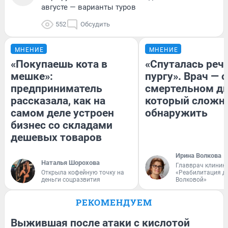
августе — варианты туров
552
Обсудить
МНЕНИЕ
МНЕНИЕ
«Покупаешь кота в
«Спуталась речь
мешке»:
пургу». Врач — о
предприниматель
смертельном ди
рассказала, как на
который сложн
самом деле устроен
обнаружить
бизнес со складами
дешевых товаров
Ирина Волкова
Наталья Шорохова
Главврач клиник
Открыла кофейную точку на
«Реабилитация д
деньги соцразвития
Волковой»
РЕКОМЕНДУЕМ
Выжившая после атаки с кислотой