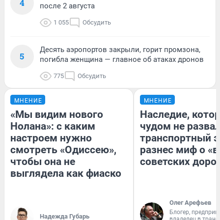
4
после 2 августа
1 055
Обсудить
Десять аэропортов закрыли, горит промзона,
5
погибла женщина — главное об атаках дронов
775
Обсудить
МНЕНИЕ
МНЕНИЕ
«Мы видим нового
Наследие, кото
Нолана»: с каким
чудом не разва
настроем нужно
транспортный э
смотреть «Одиссею»,
разнес миф о «
чтобы она не
советских доро
выглядела как фиаско
Олег Арефьев
Блогер, предприн
Надежда Губарь
владелец в тран