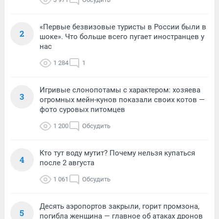
«Первые безвизовые туристы в России были в
2
шоке». Что больше всего пугает иностранцев у
нас
1 284
1
Игривые слонопотамы с характером: хозяева
3
огромных мейн-кунов показали своих котов —
фото суровых питомцев
1 200
Обсудить
Кто тут воду мутит? Почему нельзя купаться
4
после 2 августа
1 061
Обсудить
Десять аэропортов закрыли, горит промзона,
5
погибла женщина — главное об атаках дронов