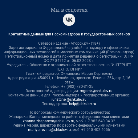
Мы в соцсетях
Контактные данные для Роскомнадзора и государственных органов
Сетевое издание «Мгорск.ру» (18+)
Зарегистрировано Федеральной службой по надзору в сфере связи,
информационных технологий и массовых коммуникаций (Роскомнадзор)
Регистрационный номер и дата принятия решения о регистрации: ЭЛ №
ФС 77-84712 от 06.02.2023 г.
Учредитель: Общество с ограниченной ответственностью "ИНТЕРНЕТ
ТЕХНОЛОГИИ"
Главный редактор: Филипцева Мария Сергеевна
Адрес редакции: 454091, г. Челябинск, проспект Ленина, 26А, стр.2, 16
этаж
Телефон: +7 (982) 730-31-35
Электронный адрес редакции:
mgorsk@shkulev.ru
Контактные данные для Роскомнадзора и государственных органов:
juristchel@shkulev.ru
Техподдержка:
help@shkulev.ru
По вопросам коммерческого сотрудничества:
Жапарова Жанна, менеджер по работе с федеральными клиентами
zhanna.zhaparova@shkulev.ru
, моб. + 7 982 640 34 32
Ревина Мария, директор по работе с федеральными клиентами
mariya.revina@shkulev.ru
, моб. +7 910 402 4056