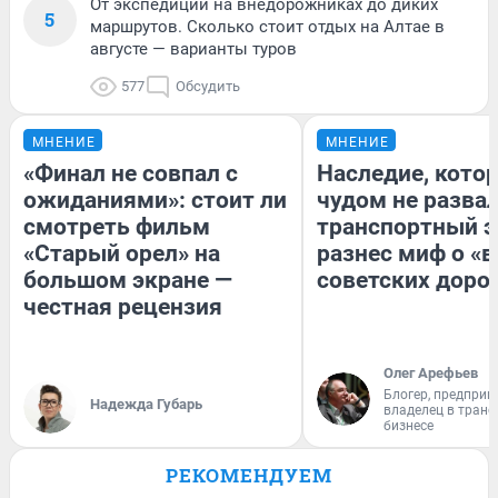
От экспедиций на внедорожниках до диких
5
маршрутов. Сколько стоит отдых на Алтае в
августе — варианты туров
577
Обсудить
МНЕНИЕ
МНЕНИЕ
«Финал не совпал с
Наследие, кото
ожиданиями»: стоит ли
чудом не разва
смотреть фильм
транспортный э
«Старый орел» на
разнес миф о «
большом экране —
советских доро
честная рецензия
Олег Арефьев
Блогер, предприн
Надежда Губарь
владелец в тран
бизнесе
РЕКОМЕНДУЕМ