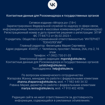
Контактные данные для Роскомнадзора и государственных органов
Сетевое издание «Мгорск.ру» (18+)
Зарегистрировано Федеральной службой по надзору в сфере связи,
информационных технологий и массовых коммуникаций (Роскомнадзор)
Регистрационный номер и дата принятия решения о регистрации: ЭЛ №
ФС 77-84712 от 06.02.2023 г.
Учредитель: Общество с ограниченной ответственностью "ИНТЕРНЕТ
ТЕХНОЛОГИИ"
Главный редактор: Филипцева Мария Сергеевна
Адрес редакции: 454091, г. Челябинск, проспект Ленина, 26А, стр.2, 16
этаж
Телефон: +7 (982) 730-31-35
Электронный адрес редакции:
mgorsk@shkulev.ru
Контактные данные для Роскомнадзора и государственных органов:
juristchel@shkulev.ru
Техподдержка:
help@shkulev.ru
По вопросам коммерческого сотрудничества:
Жапарова Жанна, менеджер по работе с федеральными клиентами
zhanna.zhaparova@shkulev.ru
, моб. + 7 982 640 34 32
Ревина Мария, директор по работе с федеральными клиентами
mariya.revina@shkulev.ru
, моб. +7 910 402 4056
Редакция сайта не несет ответственности за достоверность
информации, содержащейся в рекламных объявлениях.