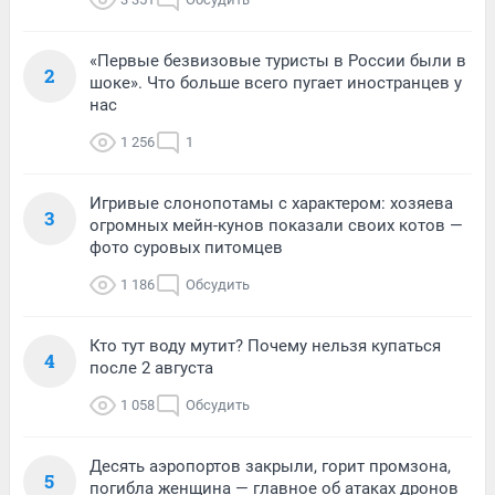
«Первые безвизовые туристы в России были в
2
шоке». Что больше всего пугает иностранцев у
нас
1 256
1
Игривые слонопотамы с характером: хозяева
3
огромных мейн-кунов показали своих котов —
фото суровых питомцев
1 186
Обсудить
Кто тут воду мутит? Почему нельзя купаться
4
после 2 августа
1 058
Обсудить
Десять аэропортов закрыли, горит промзона,
5
погибла женщина — главное об атаках дронов