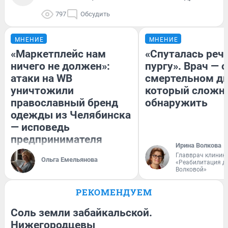
797
Обсудить
МНЕНИЕ
МНЕНИЕ
«Маркетплейс нам
«Спуталась речь
ничего не должен»:
пургу». Врач — о
атаки на WB
смертельном ди
уничтожили
который сложн
православный бренд
обнаружить
одежды из Челябинска
— исповедь
предпринимателя
Ирина Волкова
Главврач клиник
Ольга Емельянова
«Реабилитация д
Волковой»
РЕКОМЕНДУЕМ
Соль земли забайкальской.
Нижегородцевы