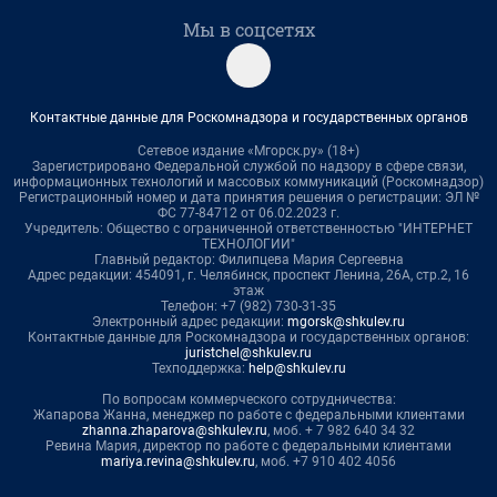
Мы в соцсетях
Контактные данные для Роскомнадзора и государственных органов
Сетевое издание «Мгорск.ру» (18+)
Зарегистрировано Федеральной службой по надзору в сфере связи,
информационных технологий и массовых коммуникаций (Роскомнадзор)
Регистрационный номер и дата принятия решения о регистрации: ЭЛ №
ФС 77-84712 от 06.02.2023 г.
Учредитель: Общество с ограниченной ответственностью "ИНТЕРНЕТ
ТЕХНОЛОГИИ"
Главный редактор: Филипцева Мария Сергеевна
Адрес редакции: 454091, г. Челябинск, проспект Ленина, 26А, стр.2, 16
этаж
Телефон: +7 (982) 730-31-35
Электронный адрес редакции:
mgorsk@shkulev.ru
Контактные данные для Роскомнадзора и государственных органов:
juristchel@shkulev.ru
Техподдержка:
help@shkulev.ru
По вопросам коммерческого сотрудничества:
Жапарова Жанна, менеджер по работе с федеральными клиентами
zhanna.zhaparova@shkulev.ru
, моб. + 7 982 640 34 32
Ревина Мария, директор по работе с федеральными клиентами
mariya.revina@shkulev.ru
, моб. +7 910 402 4056