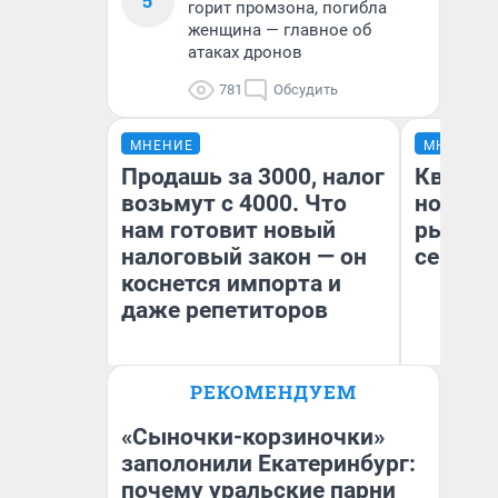
5
горит промзона, погибла
женщина — главное об
атаках дронов
781
Обсудить
МНЕНИЕ
МНЕНИЕ
Продашь за 3000, налог
Кварти
возьмут с 4000. Что
но деш
нам готовит новый
рынок 
налоговый закон — он
сейчас
коснется импорта и
даже репетиторов
РЕКОМЕНДУЕМ
Ек
Анастасия Завгородняя
ди
не
«Сыночки-корзиночки»
заполонили Екатеринбург:
почему уральские парни