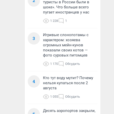
2
туристы в России были в
шоке». Что больше всего
пугает иностранцев у нас
1 228
1
Игривые слонопотамы с
3
характером: хозяева
огромных мейн-кунов
показали своих котов —
фото суровых питомцев
1 170
Обсудить
Кто тут воду мутит? Почему
4
нельзя купаться после 2
августа
1 055
Обсудить
Десять аэропортов закрыли,