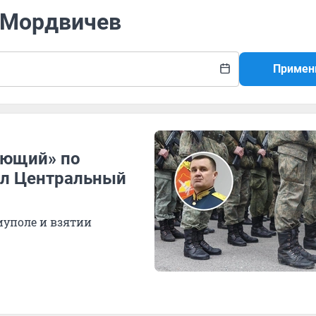
й Мордвичев
Примен
ующий» по
ил Центральный
иуполе и взятии