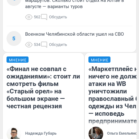
маршрутов. Сколько стоит отдых на Алтае в
августе — варианты туров
562
Обсудить
Военком Челябинской области ушел на СВО
5
534
Обсудить
МНЕНИЕ
МНЕНИЕ
«Финал не совпал с
«Маркетплейс 
ожиданиями»: стоит ли
ничего не долже
смотреть фильм
атаки на WB
«Старый орел» на
уничтожили
большом экране —
православный 
честная рецензия
одежды из Чел
— исповедь
предпринимате
Надежда Губарь
Ольга Емельяно