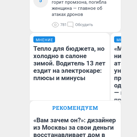
5
горит промзона, погибла
женщина — главное об
атаках дронов
781
Обсудить
МНЕНИЕ
МНЕНИЕ
Тепло для бюджета, но
«Марке
холодно в салоне
ничего
зимой. Водитель 13 лет
атаки 
ездит на электрокаре:
уничто
плюсы и минусы
правос
одежды
— испо
предпр
РЕКОМЕНДУЕМ
Денис Дедюхин
Ол
«Вам зачем он?»: дизайнер
из Москвы за свои деньги
восстанавливает дом в