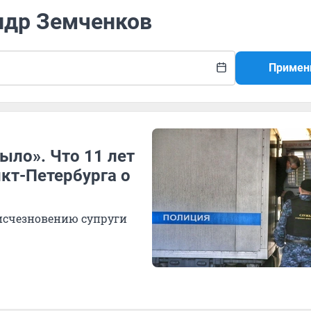
ндр Земченков
Примен
ыло». Что 11 лет
кт-Петербурга о
исчезновению супруги