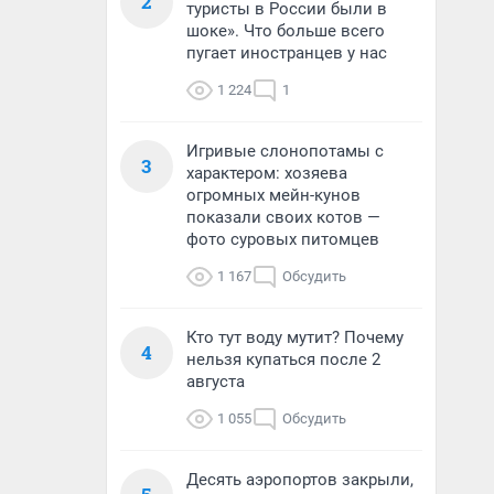
2
туристы в России были в
шоке». Что больше всего
пугает иностранцев у нас
1 224
1
Игривые слонопотамы с
3
характером: хозяева
огромных мейн-кунов
показали своих котов —
фото суровых питомцев
1 167
Обсудить
Кто тут воду мутит? Почему
4
нельзя купаться после 2
августа
1 055
Обсудить
Десять аэропортов закрыли,