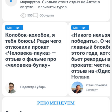
5
маршрутов. Сколько стоит отдых на Алтае в
августе — варианты туров
555
Обсудить
МНЕНИЕ
МНЕНИЕ
Колобок-колобок, я
«Никого нельзя
тебя боюсь! Ради чего
победить». О ч
отложили прокат
главный блокба
«Человека-паука» —
этого года, кот
отзыв о фильме про
бьет рекорды в
«человека-булку»
прокате: честн
отзыв на «Одис
Нолана
Стас Соколов
Надежда Губарь
Эксперт
РЕКОМЕНДУЕМ