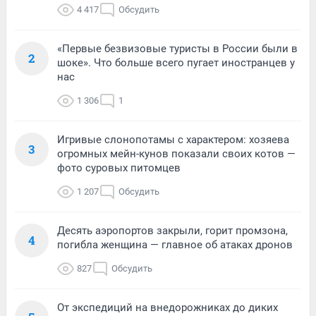
4 417
Обсудить
«Первые безвизовые туристы в России были в
2
шоке». Что больше всего пугает иностранцев у
нас
1 306
1
Игривые слонопотамы с характером: хозяева
3
огромных мейн-кунов показали своих котов —
фото суровых питомцев
1 207
Обсудить
Десять аэропортов закрыли, горит промзона,
4
погибла женщина — главное об атаках дронов
827
Обсудить
От экспедиций на внедорожниках до диких