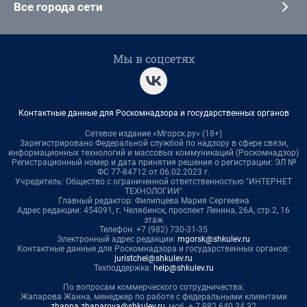
Все города сети
Мы в соцсетях
Контактные данные для Роскомнадзора и государственных органов
Сетевое издание «Мгорск.ру» (18+)
Зарегистрировано Федеральной службой по надзору в сфере связи,
информационных технологий и массовых коммуникаций (Роскомнадзор)
Регистрационный номер и дата принятия решения о регистрации: ЭЛ №
ФС 77-84712 от 06.02.2023 г.
Учредитель: Общество с ограниченной ответственностью "ИНТЕРНЕТ
ТЕХНОЛОГИИ"
Главный редактор: Филипцева Мария Сергеевна
Адрес редакции: 454091, г. Челябинск, проспект Ленина, 26А, стр.2, 16
этаж
Телефон: +7 (982) 730-31-35
Электронный адрес редакции:
mgorsk@shkulev.ru
Контактные данные для Роскомнадзора и государственных органов:
juristchel@shkulev.ru
Техподдержка:
help@shkulev.ru
По вопросам коммерческого сотрудничества:
Жапарова Жанна, менеджер по работе с федеральными клиентами
zhanna.zhaparova@shkulev.ru
, моб. + 7 982 640 34 32