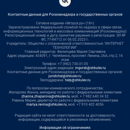
Контактные данные для Роскомнадзора и государственных органов
Сетевое издание «Мгорск.ру» (18+)
Зарегистрировано Федеральной службой по надзору в сфере связи,
информационных технологий и массовых коммуникаций (Роскомнадзор)
Регистрационный номер и дата принятия решения о регистрации: ЭЛ №
ФС 77-84712 от 06.02.2023 г.
Учредитель: Общество с ограниченной ответственностью "ИНТЕРНЕТ
ТЕХНОЛОГИИ"
Главный редактор: Филипцева Мария Сергеевна
Адрес редакции: 454091, г. Челябинск, проспект Ленина, 26А, стр.2, 16
этаж
Телефон: +7 (982) 730-31-35
Электронный адрес редакции:
mgorsk@shkulev.ru
Контактные данные для Роскомнадзора и государственных органов:
juristchel@shkulev.ru
Техподдержка:
help@shkulev.ru
По вопросам коммерческого сотрудничества:
Жапарова Жанна, менеджер по работе с федеральными клиентами
zhanna.zhaparova@shkulev.ru
, моб. + 7 982 640 34 32
Ревина Мария, директор по работе с федеральными клиентами
mariya.revina@shkulev.ru
, моб. +7 910 402 4056
Редакция сайта не несет ответственности за достоверность
информации, содержащейся в рекламных объявлениях.
Информация об ограничениях