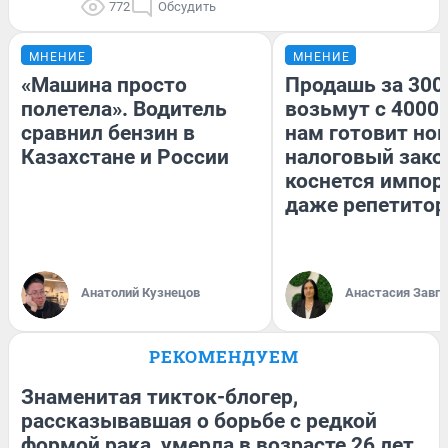
772
Обсудить
МНЕНИЕ
МНЕНИЕ
«Машина просто
Продашь за 3000
полетела». Водитель
возьмут с 4000.
сравнил бензин в
нам готовит но
Казахстане и России
налоговый зако
коснется импор
даже репетитор
Анатолий Кузнецов
Анастасия Завг
РЕКОМЕНДУЕМ
Знаменитая тикток-блогер,
рассказывавшая о борьбе с редкой
формой рака, умерла в возрасте 26 лет