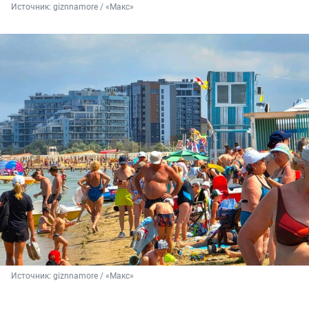
Источник: 
giznnamore / «Макс»
Источник: 
giznnamore / «Макс»