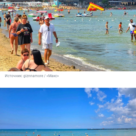
Источник: 
giznnamore / «Макс»