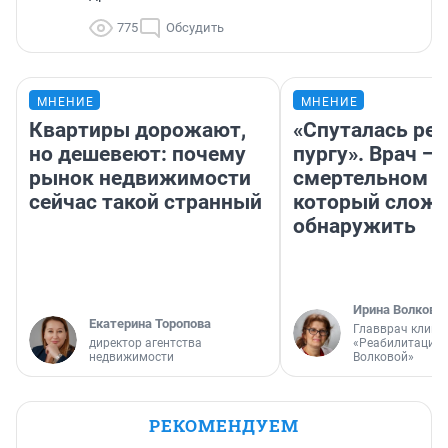
775
Обсудить
МНЕНИЕ
МНЕНИЕ
Квартиры дорожают,
«Спуталась реч
но дешевеют: почему
пургу». Врач — 
рынок недвижимости
смертельном д
сейчас такой странный
который слож
обнаружить
Ирина Волкова
Екатерина Торопова
Главврач клини
директор агентства
«Реабилитация 
недвижимости
Волковой»
РЕКОМЕНДУЕМ