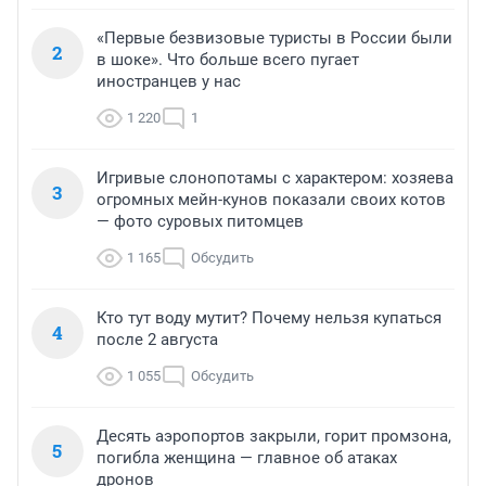
«Первые безвизовые туристы в России были
2
в шоке». Что больше всего пугает
иностранцев у нас
1 220
1
Игривые слонопотамы с характером: хозяева
3
огромных мейн-кунов показали своих котов
— фото суровых питомцев
1 165
Обсудить
Кто тут воду мутит? Почему нельзя купаться
4
после 2 августа
1 055
Обсудить
Десять аэропортов закрыли, горит промзона,
5
погибла женщина — главное об атаках
дронов