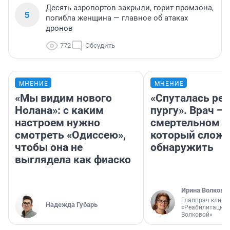
Десять аэропортов закрыли, горит промзона,
5
погибла женщина — главное об атаках
дронов
772
Обсудить
МНЕНИЕ
МНЕНИЕ
«Мы видим нового
«Спуталась реч
Нолана»: с каким
пургу». Врач — 
настроем нужно
смертельном д
смотреть «Одиссею»,
который слож
чтобы она не
обнаружить
выглядела как фиаско
Ирина Волкова
Главврач клини
Надежда Губарь
«Реабилитация 
Волковой»