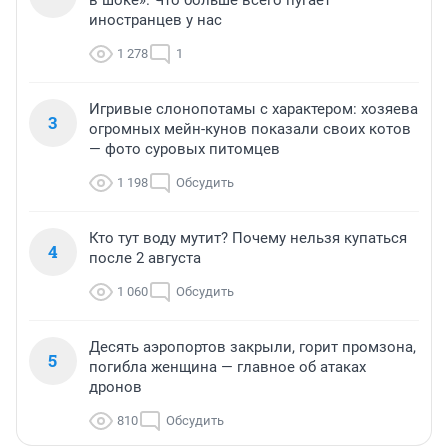
в шоке». Что больше всего пугает
иностранцев у нас
1 278
1
Игривые слонопотамы с характером: хозяева
3
огромных мейн-кунов показали своих котов
— фото суровых питомцев
1 198
Обсудить
Кто тут воду мутит? Почему нельзя купаться
4
после 2 августа
1 060
Обсудить
Десять аэропортов закрыли, горит промзона,
5
погибла женщина — главное об атаках
дронов
810
Обсудить