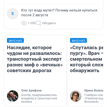
Кто тут воду мутит? Почему нельзя купаться
5
после 2 августа
1 035
Обсудить
МНЕНИЕ
МНЕНИЕ
Наследие, которое
«Спуталась реч
чудом не развалилось:
пургу». Врач — 
транспортный эксперт
смертельном д
разнес миф о «вечных»
который слож
советских дорогах
обнаружить
Олег Арефьев
Ирина Волкова
Блогер, предприниматель,
Главврач клини
владелец в транспортном
«Реабилитация 
бизнесе
Волковой»