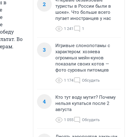
«Первые безвизовые
н в
2
туристы в России были в
е
шоке». Что больше всего
е
пугает иностранцев у нас
е
1 241
1
победу
льтат. Во
Игривые слонопотамы с
ерам.
3
характером: хозяева
огромных мейн-кунов
показали своих котов —
фото суровых питомцев
1 174
Обсудить
Кто тут воду мутит? Почему
4
нельзя купаться после 2
августа
1 055
Обсудить
Десять аэропортов закрыли,