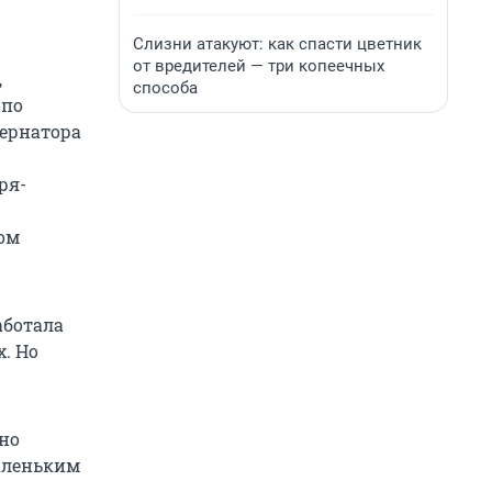
Слизни атакуют: как спасти цветник
от вредителей — три копеечных
,
способа
 по
бернатора
ря-
ном
аботала
. Но
ьно
маленьким