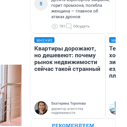
5
горит промзона, погибла
женщина — главное об
атаках дронов
781
Обсудить
МНЕНИЕ
МНЕНИ
Квартиры дорожают,
Тепло
но дешевеют: почему
холод
рынок недвижимости
зимой
сейчас такой странный
ездит
плюсы
Екатерина Торопова
директор агентства
недвижимости
РЕКОМЕНДУЕМ