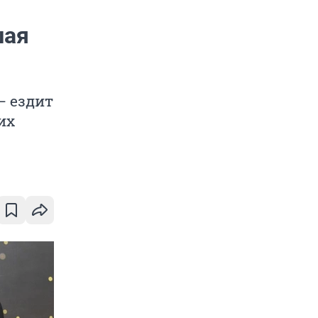
шая
— ездит
их