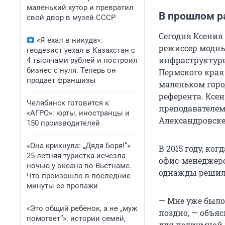
маленький хутор и превратил
В прошлом р
свой двор в музей СССР
Сегодня Ксения
«Я ехал в никуда»:
режиссер модны
геодезист уехал в Казахстан с
инфраструктуре
4 тысячами рублей и построил
бизнес с нуля. Теперь он
Пермского края
продает франшизы
маленьком горо
референта. Ксен
Челябинск готовится к
преподавателем
«АГРО»: юрты, иностранцы и
Александровске
150 производителей
«Она крикнула: „Дядя Боря!“»
В 2015 году, ко
25-летняя туристка исчезла
офис-менеджеро
ночью у океана во Вьетнаме.
однажды решила
Что произошло в последние
минуты ее пропажи
— Мне уже было 
«Это общий ребенок, а не „муж
поздно, — объяс
помогает“»: истории семей,
для подиумной м