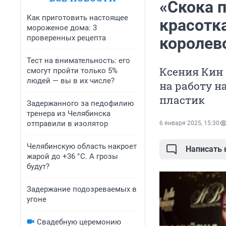
«Скока п
Как приготовить настоящее
красотк
мороженое дома: 3
проверенных рецепта
королево
Тест на внимательность: его
Ксения Кин 
смогут пройти только 5%
людей — вы в их числе?
на работу н
пластик
Задержанного за педофилию
тренера из Челябинска
отправили в изолятор
6 января 2025, 15:30
Челябинскую область накроет
Написать
жарой до +36 °C. А грозы
будут?
Задержание подозреваемых в
угоне
Свадебную церемонию