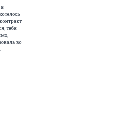
 в
хотелось
 контракт
я, тебя
имо,
вовала во
.