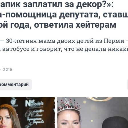
апик заплатил за декор?»:
а-помощница депутата, став
й года, ответила хейтерам
— 30-летняя мама двоих детей из Перми 
а автобусе и говорит, что не делала никак
2 210
 комментарий