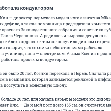
аботала кондуктором
 Кин — директор пермского модельного агентства Mika
х дефиле, а также помощница председателя комитета
 краевого Законодательного собрания и советника гу
 Павла Черепанова. А родилась и выросла девушка в
дке Александровске, там же получила диплом секрета
ия говорит, что ее семья небогатая: мама работала
 в училище, папа — электриком. А сама Ксения в род
 работала простым кондуктором.
гда ей было 20 лет, Ксения переехала в Пермь. Сначала р
м в компании, которая занимается рекламой в лифтах
 поступить в модельную школу.
больше 20 лет, для начала карьеры модели это довол
няет Кин. — Да и мой рост всего 165 см, он считается 
одели, там требуется рост от 172 см. Но для других