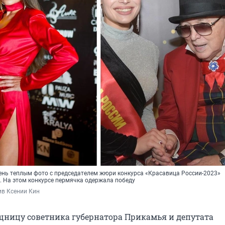
ень теплым фото с председателем жюри конкурса «Красавица России-2023»
 На этом конкурсе пермячка одержала победу
в Ксении Кин 
щницу советника губернатора Прикамья и депутата