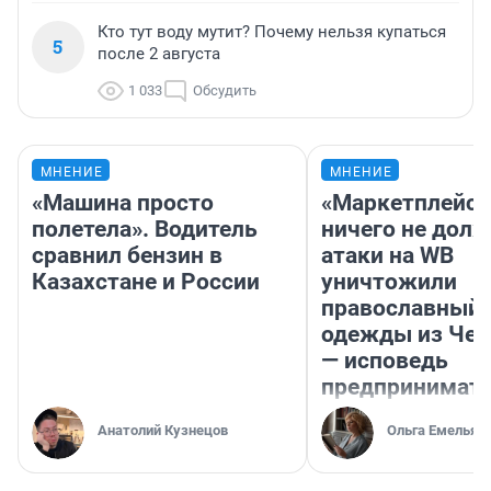
Кто тут воду мутит? Почему нельзя купаться
5
после 2 августа
1 033
Обсудить
МНЕНИЕ
МНЕНИЕ
«Машина просто
«Маркетплейс 
полетела». Водитель
ничего не долж
сравнил бензин в
атаки на WB
Казахстане и России
уничтожили
православный 
одежды из Чел
— исповедь
предпринимат
Анатолий Кузнецов
Ольга Емельян