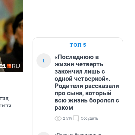
ТОП 5
«Последнюю в
1
жизни четверть
закончил лишь с
одной четверкой».
Родители рассказали
про сына, который
тия,
всю жизнь боролся с
знили
раком
2 519
Обсудить