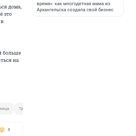
время»: как многодетная мама из
ся дома,
Архангельска создала свой бизнес
ё это
 в
й больше
аться на
тница
Традиция
0