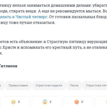
тницу нельзя заниматься домашними делами: убирать
роде, стирать вещи. А еще не рекомендуется мыться. Вс
делать в Чистый четверг
. От готовки пасхальных блюд
ицу тоже лучше отказаться.
претов есть объяснение: в Страстную пятницу верующи
 Христе и вспоминать его крестный путь, а не отвлек
и.
Титлинов
р
Православие
Страстная неделя
Пасха
Страстная пя
0
0
0