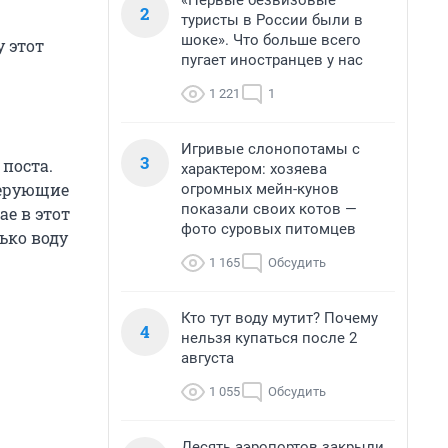
«Первые безвизовые
2
туристы в России были в
шоке». Что больше всего
у этот
пугает иностранцев у нас
1 221
1
Игривые слонопотамы с
3
поста.
характером: хозяева
верующие
огромных мейн-кунов
показали своих котов —
е в этот
фото суровых питомцев
ько воду
1 165
Обсудить
Кто тут воду мутит? Почему
4
нельзя купаться после 2
августа
1 055
Обсудить
Десять аэропортов закрыли,