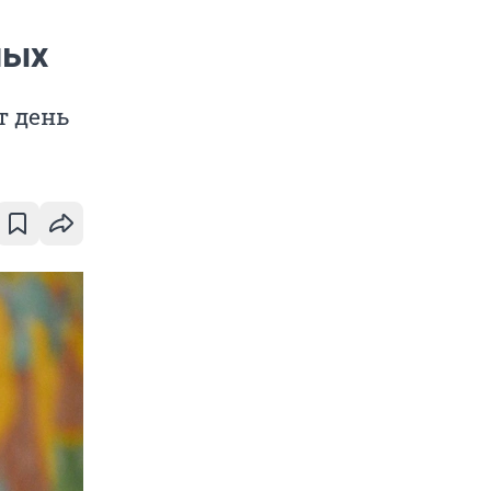
ных
т день