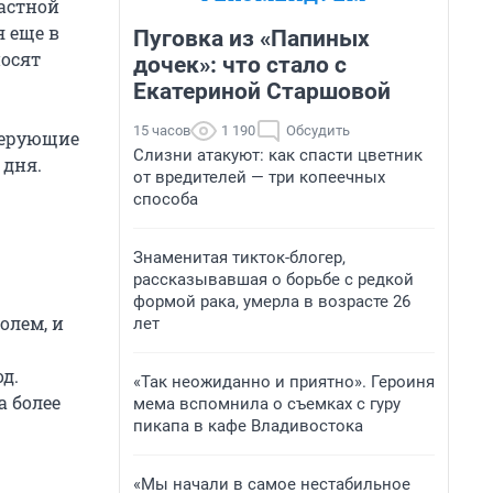
растной
 еще в
Пуговка из «Папиных
носят
дочек»: что стало с
Екатериной Старшовой
15 часов
1 190
Обсудить
верующие
Слизни атакуют: как спасти цветник
 дня.
от вредителей — три копеечных
способа
Знаменитая тикток-блогер,
рассказывавшая о борьбе с редкой
формой рака, умерла в возрасте 26
олем, и
лет
д.
«Так неожиданно и приятно». Героиня
а более
мема вспомнила о съемках с гуру
пикапа в кафе Владивостока
«Мы начали в самое нестабильное