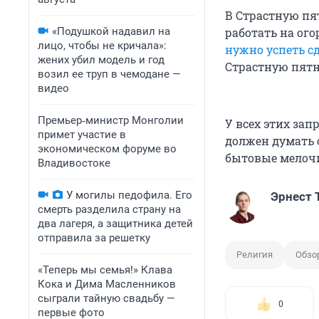
В Страстную пя
«Подушкой надавил на
работать на ого
лицо, чтобы не кричала»:
нужно успеть с
жених убил модель и год
Страстную пятн
возил ее труп в чемодане —
видео
Премьер‑министр Монголии
У всех этих за
примет участие в
должен думать о
экономическом форуме во
бытовые мелоч
Владивостоке
У могилы педофила. Его
Эрнест 
смерть разделила страну на
два лагеря, а защитника детей
отправила за решетку
Религия
Обзо
«Теперь мы семья!» Клава
Кока и Дима Масленников
сыграли тайную свадьбу —
0
первые фото