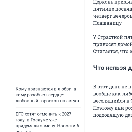
Церковь призыв
пятнице посвящ
четверг вечером
Плащаницу.
У Страстной пя
приносят домой 
Считается, что 
Что нельзя 
В этот день не 
Кому признаются в любви, а
вообще как-либо
кому разобьют сердце:
веселящийся в С
любовный гороскоп на август
Поэтому дни ро
ЕГЭ хотят отменить к 2027
подходящую дат
году: в Госдуме уже
придумали замену. Новости 6
августа