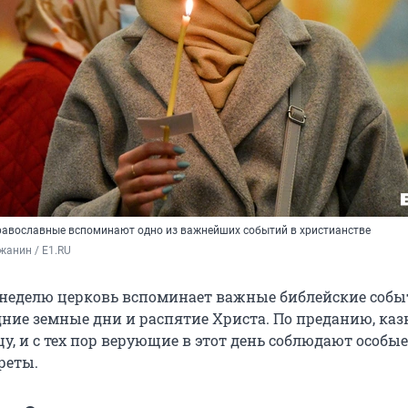
православные вспоминают одно из важнейших событий в христианстве
жанин / E1.RU
неделю церковь вспоминает важные библейские собы
ние земные дни и распятие Христа. По преданию, ка
у, и с тех пор верующие в этот день соблюдают особые
реты.