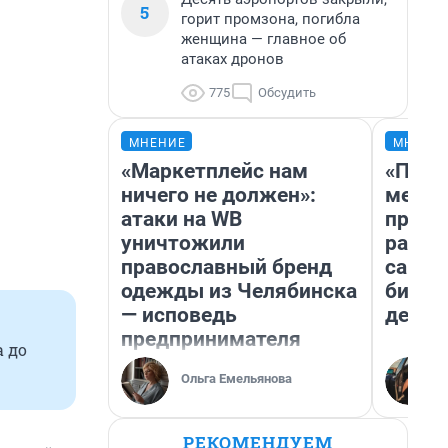
5
горит промзона, погибла
женщина — главное об
атаках дронов
775
Обсудить
МНЕНИЕ
МНЕНИ
«Маркетплейс нам
«Поку
ничего не должен»:
мешке
атаки на WB
предп
уничтожили
расска
православный бренд
самом
одежды из Челябинска
бизне
— исповедь
дешев
предпринимателя
а до
Ольга Емельянова
РЕКОМЕНДУЕМ