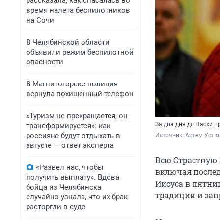
рассказала, как спасалась во
время налета беспилотников
на Сочи
В Челябинской области
объявили режим беспилотной
опасности
В Магнитогорске полиция
вернула похищенный телефон
«Туризм не прекращается, он
За два дня до Пасхи 
трансформируется»: как
россияне будут отдыхать в
Источник: 
Артем Устю
августе — ответ эксперта
Всю Страстную 
«Развел нас, чтобы
включая послед
получить выплату». Вдова
Иисуса в пятниц
бойца из Челябинска
традиции и зап
случайно узнала, что их брак
расторгли в суде