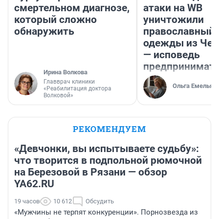
смертельном диагнозе,
атаки на WB
который сложно
уничтожили
обнаружить
православный 
одежды из Чел
— исповедь
предпринимат
Ирина Волкова
Главврач клиники
Ольга Емельян
«Реабилитация доктора
Волковой»
РЕКОМЕНДУЕМ
«Девчонки, вы испытываете судьбу»:
что творится в подпольной рюмочной
на Березовой в Рязани — обзор
YA62.RU
19 часов
10 612
Обсудить
«Мужчины не терпят конкуренции». Порнозвезда из