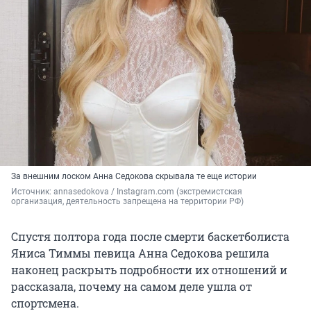
За внешним лоском Анна Седокова скрывала те еще истории
Источник: 
annasedokova 
/ Instagram.com (экстремистская 
организация, деятельность запрещена на территории РФ)
Спустя полтора года после смерти баскетболиста
Яниса Тиммы певица Анна Седокова решила
наконец раскрыть подробности их отношений и
рассказала, почему на самом деле ушла от
спортсмена.