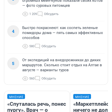
огромных мейн-кунов показали своих котов
— фото суровых питомцев
1 209
Обсудить
Быстро покраснеют: как соспеть зеленые
4
помидоры дома — пять самых эффективных
способов
580
Обсудить
От экспедиций на внедорожниках до диких
5
маршрутов. Сколько стоит отдых на Алтае в
августе — варианты туров
560
Обсудить
МНЕНИЕ
МНЕНИЕ
«Спуталась речь, понес
«Маркетплейс 
пургу». Врач — о
ничего не долж