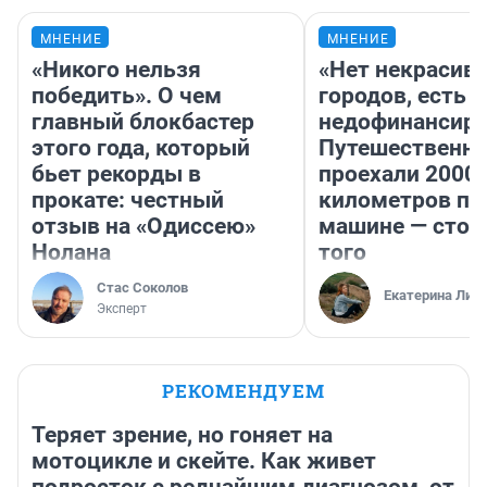
МНЕНИЕ
МНЕНИЕ
«Никого нельзя
«Нет некрасив
победить». О чем
городов, есть
главный блокбастер
недофинансиро
этого года, который
Путешественн
бьет рекорды в
проехали 2000
прокате: честный
километров по 
отзыв на «Одиссею»
машине — стои
Нолана
того
Стас Соколов
Екатерина Лит
Эксперт
РЕКОМЕНДУЕМ
Теряет зрение, но гоняет на
мотоцикле и скейте. Как живет