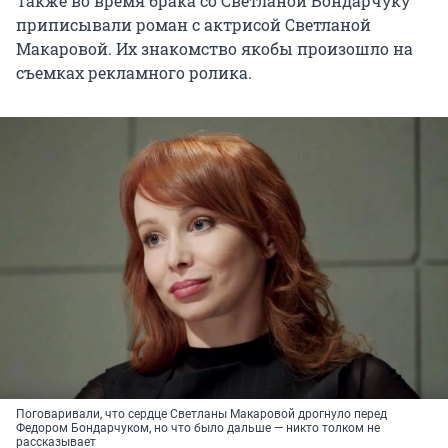
Также во время брака со Светланой Бондарчуку
приписывали роман с актрисой Светланой
Макаровой. Их знакомство якобы произошло на
съемках рекламного ролика.
Поговаривали, что сердце Светланы Макаровой дрогнуло перед
Федором Бондарчуком, но что было дальше — никто толком не
рассказывает