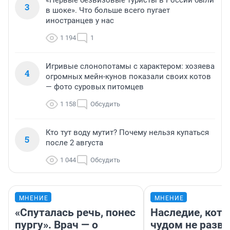
3
в шоке». Что больше всего пугает
иностранцев у нас
1 194
1
Игривые слонопотамы с характером: хозяева
4
огромных мейн-кунов показали своих котов
— фото суровых питомцев
1 158
Обсудить
Кто тут воду мутит? Почему нельзя купаться
5
после 2 августа
1 044
Обсудить
МНЕНИЕ
МНЕНИЕ
«Спуталась речь, понес
Наследие, кото
пургу». Врач — о
чудом не разва