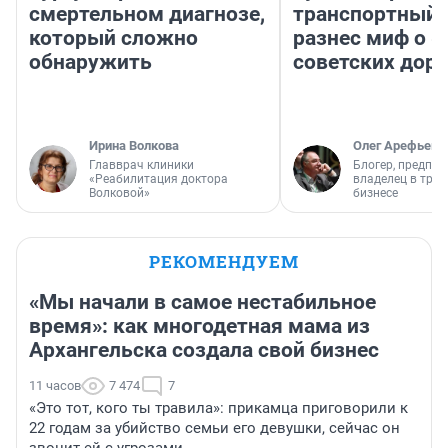
смертельном диагнозе,
транспортный 
который сложно
разнес миф о 
обнаружить
советских доро
Ирина Волкова
Олег Арефьев
Главврач клиники
Блогер, предпри
«Реабилитация доктора
владелец в тра
Волковой»
бизнесе
РЕКОМЕНДУЕМ
«Мы начали в самое нестабильное
время»: как многодетная мама из
Архангельска создала свой бизнес
11 часов
7 474
7
«Это тот, кого ты травила»: прикамца приговорили к
22 годам за убийство семьи его девушки, сейчас он
звонит ей с угрозами