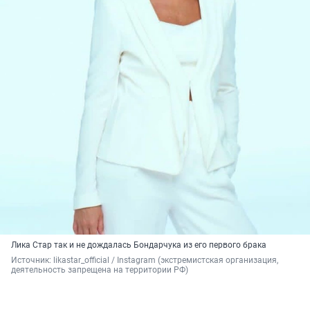
Лика Стар так и не дождалась Бондарчука из его первого брака
Источник: 
likastar_official / Instagram (
экстремистская организация, 
деятельность запрещена на территории РФ)