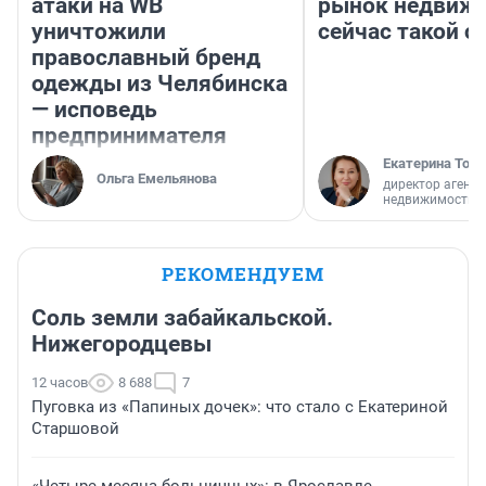
атаки на WB
рынок недвиж
уничтожили
сейчас такой 
православный бренд
одежды из Челябинска
— исповедь
предпринимателя
Екатерина Торо
Ольга Емельянова
директор агентс
недвижимости
РЕКОМЕНДУЕМ
Соль земли забайкальской.
Нижегородцевы
12 часов
8 688
7
Пуговка из «Папиных дочек»: что стало с Екатериной
Старшовой