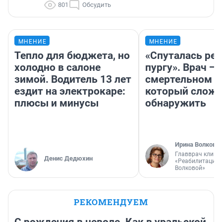
801
Обсудить
МНЕНИЕ
МНЕНИЕ
Тепло для бюджета, но
«Спуталась реч
холодно в салоне
пургу». Врач — 
зимой. Водитель 13 лет
смертельном д
ездит на электрокаре:
который слож
плюсы и минусы
обнаружить
Ирина Волкова
Главврач клини
Денис Дедюхин
«Реабилитация 
Волковой»
РЕКОМЕНДУЕМ