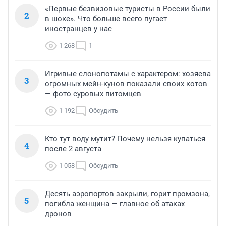
«Первые безвизовые туристы в России были
2
в шоке». Что больше всего пугает
иностранцев у нас
1 268
1
Игривые слонопотамы с характером: хозяева
3
огромных мейн-кунов показали своих котов
— фото суровых питомцев
1 192
Обсудить
Кто тут воду мутит? Почему нельзя купаться
4
после 2 августа
1 058
Обсудить
Десять аэропортов закрыли, горит промзона,
5
погибла женщина — главное об атаках
дронов