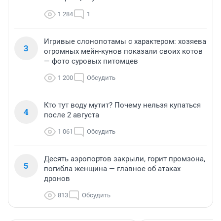
1 284
1
Игривые слонопотамы с характером: хозяева
3
огромных мейн-кунов показали своих котов
— фото суровых питомцев
1 200
Обсудить
Кто тут воду мутит? Почему нельзя купаться
4
после 2 августа
1 061
Обсудить
Десять аэропортов закрыли, горит промзона,
5
погибла женщина — главное об атаках
дронов
813
Обсудить