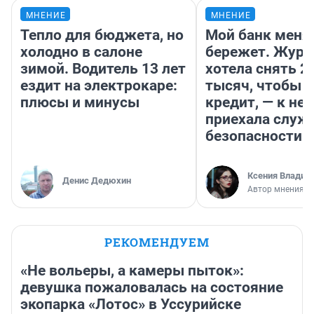
МНЕНИЕ
МНЕНИЕ
Тепло для бюджета, но
Мой банк меня
холодно в салоне
бережет. Журн
зимой. Водитель 13 лет
хотела снять 2
ездит на электрокаре:
тысяч, чтобы п
плюсы и минусы
кредит, — к не
приехала служ
безопасности
Ксения Владим
Денис Дедюхин
Автор мнения
РЕКОМЕНДУЕМ
«Не вольеры, а камеры пыток»:
девушка пожаловалась на состояние
экопарка «Лотос» в Уссурийске