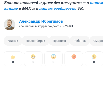
Больше новостей и даже без интернета — в
нашем
канале
в MAX и в
нашем сообществе
VK.
Александр Ибрагимов
специальный корреспондент NGS24.RU
Ачинск
Новосибирск
Пропажа
Ребенок
Смерть р
0
0
0
0
0