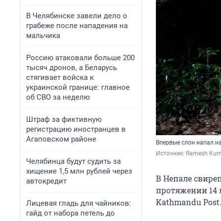
В Челябинске завели дело о
грабеже после нападения на
мальчика
Россию атаковали больше 200
тысяч дронов, а Беларусь
стягивает войска к
украинской границе: главное
об СВО за неделю
Штраф за фиктивную
регистрацию иностранцев в
Агаповском районе
Впервые слон напал на
Источник: 
Ramesh Kuma
Челябинца будут судить за
хищение 1,5 млн рублей через
В Непале свире
автокредит
протяжении 14 л
Kathmandu Post
Лицевая гладь для чайников:
гайд от набора петель до