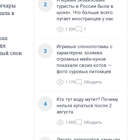
«Первые безвизовые
2
ничары
туристы в России были в
шоке». Что больше всего
хала в
пугает иностранцев у нас
1 239
1
рах
йдя
Игривые слонопотамы с
3
амый слон
характером: хозяева
огромных мейн-кунов
показали своих котов —
фото суровых питомцев
1 173
Обсудить
Кто тут воду мутит? Почему
4
нельзя купаться после 2
августа
1 055
Обсудить
Десять аэропортов закрыли,