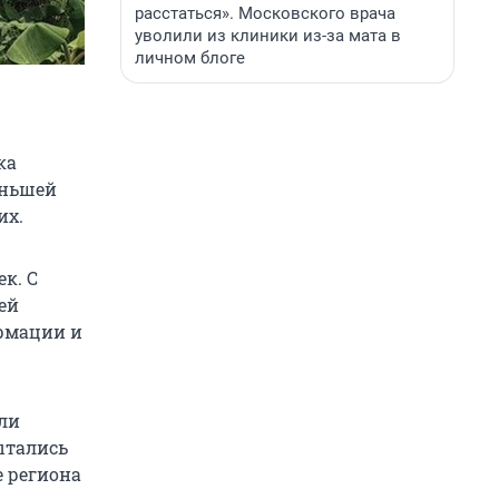
расстаться». Московского врача
уволили из клиники из-за мата в
личном блоге
ка
еньшей
их.
к. С
ей
ормации и
али
ытались
е региона