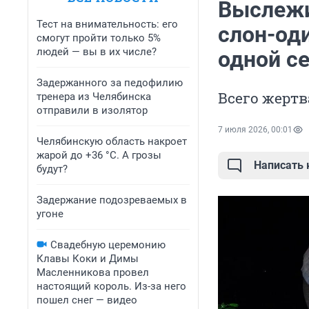
Выслежи
Тест на внимательность: его
слон-оди
смогут пройти только 5%
людей — вы в их числе?
одной с
Задержанного за педофилию
Всего жертв
тренера из Челябинска
отправили в изолятор
7 июля 2026, 00:01
Челябинскую область накроет
жарой до +36 °C. А грозы
Написать
будут?
Задержание подозреваемых в
угоне
Свадебную церемонию
Клавы Коки и Димы
Масленникова провел
настоящий король. Из-за него
пошел снег — видео