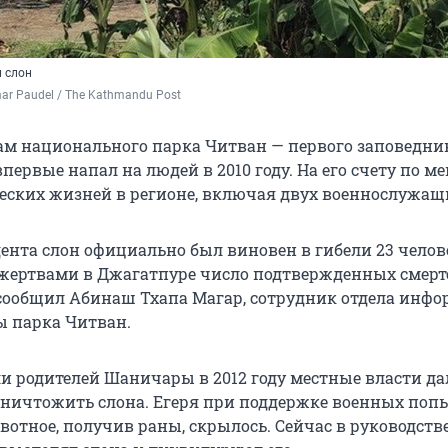
л слон
r Paudel / The Kathmandu Post
ам национального парка Читван — первого заповедни
впервые напал на людей в 2010 году. На его счету по м
ческих жизней в регионе, включая двух военнослужащ
ента слон официально был виновен в гибели 23 челове
жертвами в Джагатпуре число подтвержденных смерт
— сообщил Абинаш Тхапа Магар, сотрудник отдела инф
 парка Читван.
ли родителей Шаничары в 2012 году местные власти д
ничтожить слона. Егеря при поддержке военных поп
ивотное, получив раны, скрылось. Сейчас в руководств