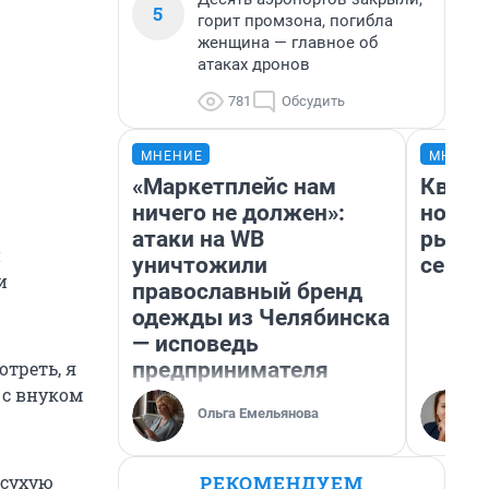
5
горит промзона, погибла
женщина — главное об
атаках дронов
781
Обсудить
МНЕНИЕ
МНЕНИ
«Маркетплейс нам
Кварт
ничего не должен»:
но де
атаки на WB
рынок
н
уничтожили
сейча
и
православный бренд
одежды из Челябинска
— исповедь
предпринимателя
отреть, я
 с внуком
Ольга Емельянова
РЕКОМЕНДУЕМ
 сухую