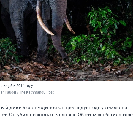
 людей в 2014 году
r Paudel / The Kathmandu Post
пый дикий слон-одиночка преследует одну семью на
ет. Он убил несколько человек. Об этом сообщила газе
.