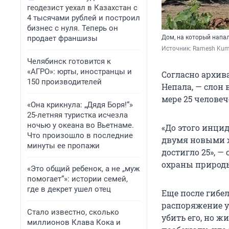
геодезист уехал в Казахстан с
4 тысячами рублей и построил
бизнес с нуля. Теперь он
продает франшизы
Дом, на который напа
Источник: 
Ramesh Kuma
Челябинск готовится к
«АГРО»: юрты, иностранцы и
Согласно архив
150 производителей
Непала, — слон 
мере 25 челове
«Она крикнула: „Дядя Боря!“»
25-летняя туристка исчезла
ночью у океана во Вьетнаме.
«До этого инцид
Что произошло в последние
двумя новыми 
минуты ее пропажи
достигло 25», 
охраны природы
«Это общий ребенок, а не „муж
помогает“»: истории семей,
где в декрет ушел отец
Еще после гибе
распоряжение у
Стало известно, сколько
убить его, но ж
миллионов Клава Кока и