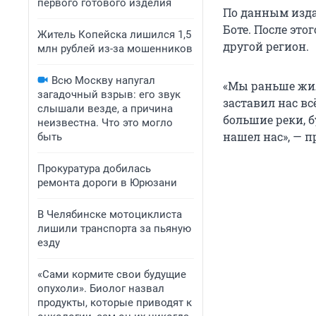
первого готового изделия
По данным изда
Боте. После это
Житель Копейска лишился 1,5
другой регион.
млн рублей из-за мошенников
Всю Москву напугал
«Мы раньше жил
загадочный взрыв: его звук
заставил нас вс
слышали везде, а причина
большие реки, б
неизвестна. Что это могло
нашел нас», — п
быть
Прокуратура добилась
ремонта дороги в Юрюзани
В Челябинске мотоциклиста
лишили транспорта за пьяную
езду
«Сами кормите свои будущие
опухоли». Биолог назвал
продукты, которые приводят к