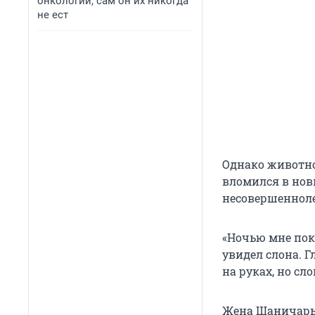
онкологии, сам он их никогда
не ест
Однако животно
вломился в нов
несовершенноле
«Ночью мне пока
увидел слона. 
на руках, но сл
Жена Шаничары,