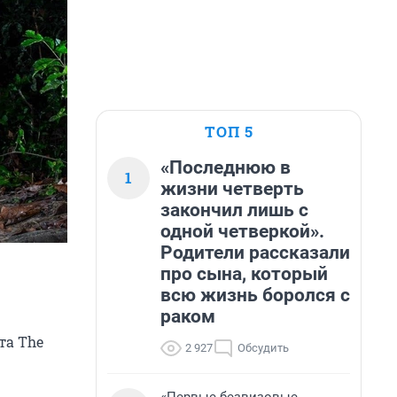
ТОП 5
«Последнюю в
1
жизни четверть
закончил лишь с
одной четверкой».
Родители рассказали
про сына, который
всю жизнь боролся с
раком
та The
2 927
Обсудить