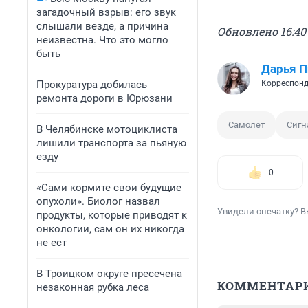
загадочный взрыв: его звук
слышали везде, а причина
Обновлено 16:40
неизвестна. Что это могло
быть
Дарья П
Прокуратура добилась
Корреспонд
ремонта дороги в Юрюзани
Самолет
Сигн
В Челябинске мотоциклиста
лишили транспорта за пьяную
езду
0
«Сами кормите свои будущие
опухоли». Биолог назвал
Увидели опечатку? В
продукты, которые приводят к
онкологии, сам он их никогда
не ест
В Троицком округе пресечена
КОММЕНТАР
незаконная рубка леса