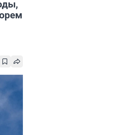
оды,
морем