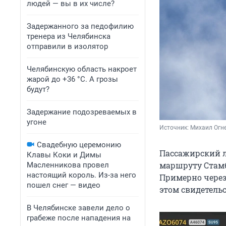
людей — вы в их числе?
Задержанного за педофилию
тренера из Челябинска
отправили в изолятор
Челябинскую область накроет
жарой до +36 °C. А грозы
будут?
Задержание подозреваемых в
угоне
Источник: 
Михаил Огн
Свадебную церемонию
Пассажирский л
Клавы Коки и Димы
маршруту Стамб
Масленникова провел
настоящий король. Из-за него
Примерно через
пошел снег — видео
этом свидетельс
В Челябинске завели дело о
грабеже после нападения на