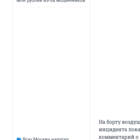
млн рублей из-за мошенников
На борту возду
инцидента пока
комментарий о
Всю Москву напугал