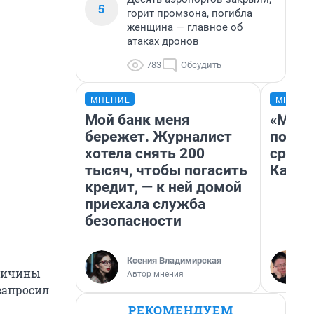
5
горит промзона, погибла
женщина — главное об
атаках дронов
783
Обсудить
МНЕНИЕ
МНЕНИ
Мой банк меня
«Маши
бережет. Журналист
полет
хотела снять 200
сравн
тысяч, чтобы погасить
Казах
кредит, — к ней домой
приехала служба
безопасности
Ксения Владимирская
Причины
Автор мнения
запросил
РЕКОМЕНДУЕМ