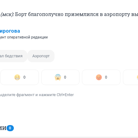
 (мск)
: Борт благополучно приземлился в аэропорту вы
ирогова
ент оперативной редакции
ал бедствия
Аэропорт
0
0
0
ыделите фрагмент и нажмите Ctrl+Enter
ИИ
0