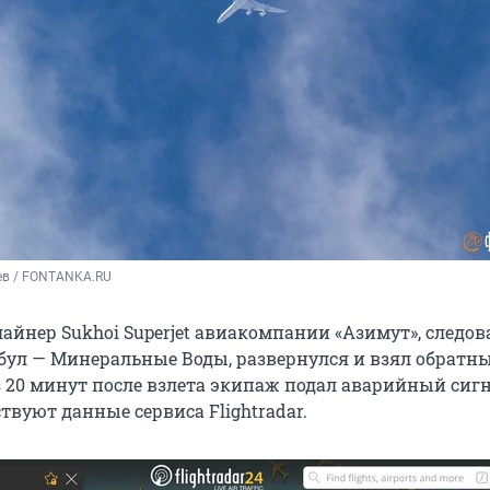
ев / FONTANKA.RU
айнер Sukhoi Superjet авиакомпании «Азимут», следо
ул — Минеральные Воды, развернулся и взял обратны
 20 минут после взлета экипаж подал аварийный сигн
твуют данные сервиса Flightradar.