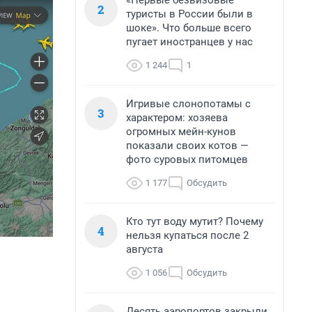
«Первые безвизовые
2
туристы в России были в
шоке». Что больше всего
пугает иностранцев у нас
1 244
1
Игривые слонопотамы с
3
характером: хозяева
огромных мейн-кунов
показали своих котов —
фото суровых питомцев
1 177
Обсудить
Кто тут воду мутит? Почему
4
нельзя купаться после 2
августа
1 056
Обсудить
Десять аэропортов закрыли,