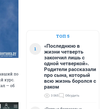
ТОП 5
«Последнюю в
1
жизни четверть
закончил лишь с
одной четверкой».
Родители рассказали
вавший по
про сына, который
й курс.
всю жизнь боролся с
ал — об
раком
3 065
Обсудить