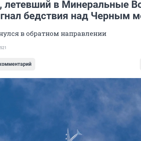
, летевший в Минеральные В
игнал бедствия над Черным 
рнулся в обратном направлении
521
 комментарий