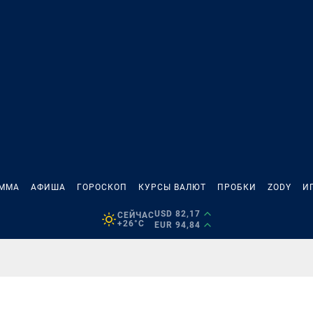
АММА
АФИША
ГОРОСКОП
КУРСЫ ВАЛЮТ
ПРОБКИ
ZODY
И
USD 82,17
СЕЙЧАС
+26°C
EUR 94,84