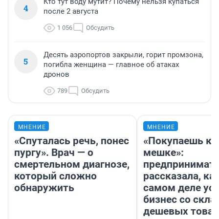
Кто тут воду мутит? Почему нельзя купаться
4
после 2 августа
1 056
Обсудить
Десять аэропортов закрыли, горит промзона,
5
погибла женщина — главное об атаках
дронов
789
Обсудить
МНЕНИЕ
МНЕНИЕ
«Спуталась речь, понес
«Покупаешь ко
пургу». Врач — о
мешке»:
смертельном диагнозе,
предпринимат
который сложно
рассказала, как
обнаружить
самом деле ус
бизнес со скл
дешевых това